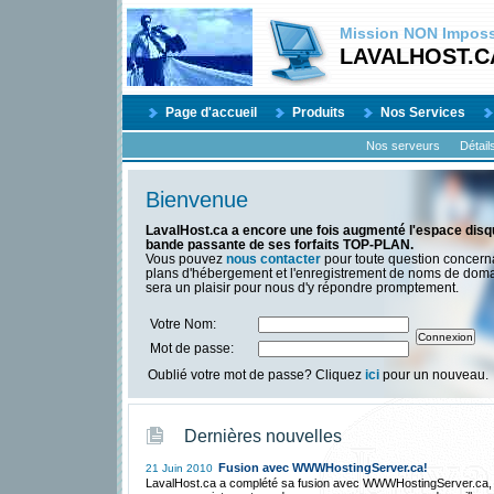
Mission
NON
Impossi
LAVALHOST.C
Page d'accueil
Produits
Nos Services
Nos serveurs
Détail
Bienvenue
LavalHost.ca a encore une fois augmenté l'espace disqu
bande passante de ses forfaits TOP-PLAN.
Vous pouvez
nous contacter
pour toute question concern
plans d'hébergement et l'enregistrement de noms de dom
sera un plaisir pour nous d'y répondre promptement.
Votre Nom:
Mot de passe:
Oublié votre mot de passe? Cliquez
ici
pour un nouveau.
Dernières nouvelles
Fusion avec WWWHostingServer.ca!
21 Juin 2010
LavalHost.ca a complété sa fusion avec WWWHostingServer.ca,