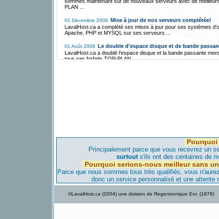
sommes maintenant sur de nouveaux serveurs avec de meilleur
PLAN ...
Mise à jour de nos serveurs complétée!
01 Décembre 2008
LavalHost.ca a complété ses mises à jour pour ses systèmes d'o
Apache, PHP et MYSQL sur ses serveurs ...
Le double d'espace disque et de bande passan
01 Août 2008
LavalHost.ca a doublé l'espace disque et la bande passante men
tous ses forfaits TOP-PLAN ...
Hébergement Gratuit avec FreeCms.ca!
01 Décembre 2007
LavalHost.ca a mis en place une division d'Hébergement Gratuit 
par un mince bandeau publicitaire ...
La migration vers Montréal est annulée et se fer
01 Mai 2007
vers l'Iowa!
LavalHost.ca, étant une compagnie responsable, a annulé sa loca
serveur à Montréal pour les raisons suivantes ...
La migration vers notre serveur de Montréal c
28 Avril 2007
bientôt!
Pourquoi 
LavalHost.ca est déjà transféré vers notre serveur de Montréal,
aviserons nos clients avant de faire migrer leur site dans les jour
Principalement parce que vous recevrez un ser
viennent...
surtout
s'ils ont des centaines de mi
Pourquoi serions-nous meilleur sans un
Nouveau serveur maintenant à Montréal!
08 Avril 2007
Parce que nous sommes tous très qualifiés, vous n'aurez-
Pour améliorer, encore plus, notre qualité d'hébergement et donn
donc un service personnalisé et une attente
vitesse d'accès encore plus élevée nous avons un nouveau serv
Montréal...
©LavalHost.ca (2004) une division de Regentronique Enr. (1979)
LavalHost.ca offre hébergement à bas prix
28 Décembre 2005
support!
Contrairement à la compétition, LavaHost.com offre de l'héberg
une très haute qualité de support technique à très bas prix au Qu