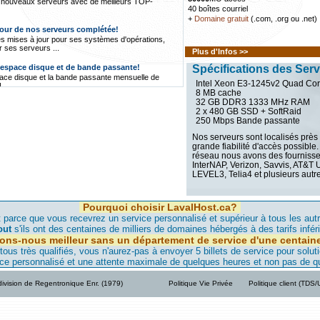
nouveaux serveurs avec de meilleurs TOP-
40 boîtes courriel
+
Domaine gratuit
(.com, .org ou .net)
jour de nos serveurs complétée!
s mises à jour pour ses systèmes d'opérations,
ses serveurs ...
Plus d'Infos >>
'espace disque et de bande passante!
Spécifications des Ser
pace disque et la bande passante mensuelle de
Intel Xeon E3-1245v2 Quad Cor
...
8 MB cache
32 GB DDR3 1333 MHz RAM
ement Gratuit avec FreeCms.ca!
2 x 480 GB SSD + SoftRaid
e une division d'Hébergement Gratuit auto-financé
250 Mbps Bande passante
taire ...
Nos serveurs sont localisés près
vers Montréal est annulée et se fera plutôt
grande fiabilité d'accès possible.
réseau nous avons des fournis
mpagnie responsable, a annulé sa location de
InterNAP, Verizon, Savvis, AT&T
 raisons suivantes ...
LEVEL3, Telia4 et plusieurs autre
 vers notre serveur de Montréal commencera
Pourquoi choisir LavalHost.ca?
féré vers notre serveur de Montréal, nous
de faire migrer leur site dans les jours qui
 parce que vous recevrez un service personnalisé et supérieur à tous les aut
out
s'ils ont des centaines de milliers de domaines hébergés à des tarifs infér
ions-nous meilleur sans un département de service d'une centain
eur maintenant à Montréal!
s très qualifiés, vous n'aurez-pas à envoyer 5 billets de service pour solut
, notre qualité d'hébergement et donner une
ce personnalisé et une attente maximale de quelques heures et non pas de q
us élevée nous avons un nouveau serveur à
ivision de Regentronique Enr. (1979)
Politique Vie Privée
Politique client (TDS
st.ca offre hébergement à bas prix et
tion, LavaHost.com offre de l'hébergement avec
upport technique à très bas prix au Québec...