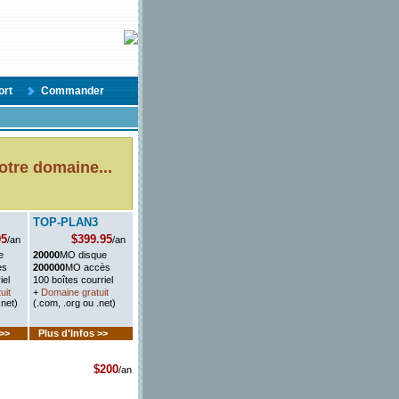
ort
Commander
votre domaine...
TOP-PLAN3
95
$399.95
/an
/an
e
20000
MO disque
ès
200000
MO accès
iel
100 boîtes courriel
uit
+
Domaine gratuit
.net)
(.com, .org ou .net)
 >>
Plus d'Infos >>
$200
/an