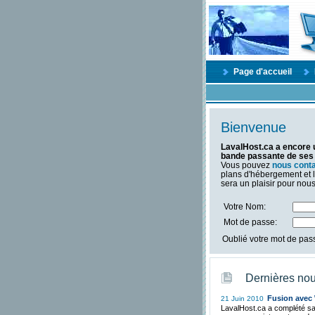
Page d'accueil
Bienvenue
LavalHost.ca a encore u
bande passante de ses 
Vous pouvez
nous cont
plans d'hébergement et 
sera un plaisir pour nou
Votre Nom:
Mot de passe:
Oublié votre mot de pa
Dernières nou
Fusion avec
21 Juin 2010
LavalHost.ca a complété s