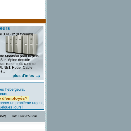
veurs
e 3.4GHz (8 threads)
 de Montréal pour la plus
 Sur l'épine dorsale
seurs renommés comme :
 UUNET, Roger Cable,
s...
plus d'infos
res hébergeurs,
ieurs.
e d'employés?
ionner un problème urgent,
uelques jours!
/UAP)
Info Droit d'Auteur