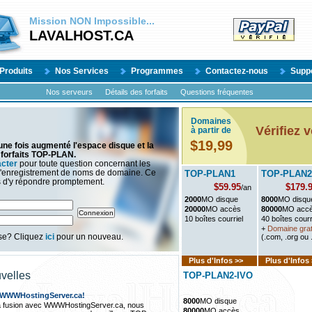
Mission
NON
Impossible...
LAVALHOST.CA
Produits
Nos Services
Programmes
Contactez-nous
Supp
Nos serveurs
Détails des forfaits
Questions fréquentes
Domaines
Vérifiez 
à partir de
$19,99
ne fois augmenté l'espace disque et la
forfaits TOP-PLAN.
acter
pour toute question concernant les
l'enregistrement de noms de domaine. Ce
TOP-PLAN1
TOP-PLAN2
s d'y répondre promptement.
$59.95
$179.
/an
2000
MO disque
8000
MO disqu
20000
MO accès
80000
MO acc
10 boîtes courriel
40 boîtes courr
+
Domaine grat
sse? Cliquez
ici
pour un nouveau.
(.com, .org ou 
Plus d'Infos >>
Plus d'Infos
velles
TOP-PLAN2-IVO
 WWWHostingServer.ca!
8000
MO disque
a fusion avec WWWHostingServer.ca, nous
80000
MO accès