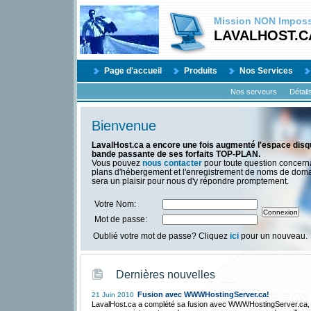
Mission
NON
Impossi
LAVALHOST.C
Page d'accueil
Produits
Nos Services
Nos serveurs
Détail
Bienvenue
LavalHost.ca a encore une fois augmenté l'espace disqu
bande passante de ses forfaits TOP-PLAN.
Vous pouvez
nous contacter
pour toute question concern
plans d'hébergement et l'enregistrement de noms de dom
sera un plaisir pour nous d'y répondre promptement.
Votre Nom:
Mot de passe:
Oublié votre mot de passe? Cliquez
ici
pour un nouveau.
Dernières nouvelles
Fusion avec WWWHostingServer.ca!
21 Juin 2010
LavalHost.ca a complété sa fusion avec WWWHostingServer.ca,