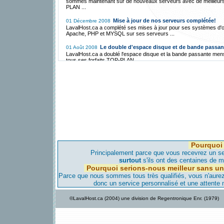
sommes maintenant sur de nouveaux serveurs avec de meilleur
PLAN ...
Mise à jour de nos serveurs complétée!
01 Décembre 2008
LavalHost.ca a complété ses mises à jour pour ses systèmes d'o
Apache, PHP et MYSQL sur ses serveurs ...
Le double d'espace disque et de bande passan
01 Août 2008
LavalHost.ca a doublé l'espace disque et la bande passante men
tous ses forfaits TOP-PLAN ...
Hébergement Gratuit avec FreeCms.ca!
01 Décembre 2007
LavalHost.ca a mis en place une division d'Hébergement Gratuit 
par un mince bandeau publicitaire ...
La migration vers Montréal est annulée et se fer
01 Mai 2007
vers l'Iowa!
LavalHost.ca, étant une compagnie responsable, a annulé sa loca
serveur à Montréal pour les raisons suivantes ...
La migration vers notre serveur de Montréal c
28 Avril 2007
bientôt!
Pourquoi 
LavalHost.ca est déjà transféré vers notre serveur de Montréal,
aviserons nos clients avant de faire migrer leur site dans les jour
Principalement parce que vous recevrez un ser
viennent...
surtout
s'ils ont des centaines de mi
Pourquoi serions-nous meilleur sans un
Nouveau serveur maintenant à Montréal!
08 Avril 2007
Parce que nous sommes tous très qualifiés, vous n'aurez-
Pour améliorer, encore plus, notre qualité d'hébergement et donn
donc un service personnalisé et une attente
vitesse d'accès encore plus élevée nous avons un nouveau serv
Montréal...
©LavalHost.ca (2004) une division de Regentronique Enr. (1979)
LavalHost.ca offre hébergement à bas prix
28 Décembre 2005
support!
Contrairement à la compétition, LavaHost.com offre de l'héberg
une très haute qualité de support technique à très bas prix au Qu