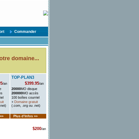
ort
Commander
votre domaine...
TOP-PLAN3
95
$399.95
/an
/an
e
20000
MO disque
ès
200000
MO accès
iel
100 boîtes courriel
uit
+
Domaine gratuit
.net)
(.com, .org ou .net)
 >>
Plus d'Infos >>
$200
/an