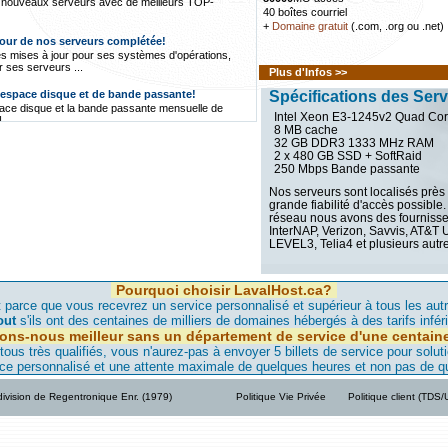
nouveaux serveurs avec de meilleurs TOP-
40 boîtes courriel
+
Domaine gratuit
(.com, .org ou .net)
jour de nos serveurs complétée!
s mises à jour pour ses systèmes d'opérations,
ses serveurs ...
Plus d'Infos >>
'espace disque et de bande passante!
Spécifications des Ser
pace disque et la bande passante mensuelle de
Intel Xeon E3-1245v2 Quad Cor
...
8 MB cache
32 GB DDR3 1333 MHz RAM
ement Gratuit avec FreeCms.ca!
2 x 480 GB SSD + SoftRaid
e une division d'Hébergement Gratuit auto-financé
250 Mbps Bande passante
taire ...
Nos serveurs sont localisés près
vers Montréal est annulée et se fera plutôt
grande fiabilité d'accès possible.
réseau nous avons des fournis
mpagnie responsable, a annulé sa location de
InterNAP, Verizon, Savvis, AT&T
 raisons suivantes ...
LEVEL3, Telia4 et plusieurs autre
 vers notre serveur de Montréal commencera
Pourquoi choisir LavalHost.ca?
féré vers notre serveur de Montréal, nous
de faire migrer leur site dans les jours qui
 parce que vous recevrez un service personnalisé et supérieur à tous les aut
out
s'ils ont des centaines de milliers de domaines hébergés à des tarifs infér
ions-nous meilleur sans un département de service d'une centain
eur maintenant à Montréal!
s très qualifiés, vous n'aurez-pas à envoyer 5 billets de service pour solut
, notre qualité d'hébergement et donner une
ce personnalisé et une attente maximale de quelques heures et non pas de q
us élevée nous avons un nouveau serveur à
ivision de Regentronique Enr. (1979)
Politique Vie Privée
Politique client (TDS
st.ca offre hébergement à bas prix et
tion, LavaHost.com offre de l'hébergement avec
upport technique à très bas prix au Québec...