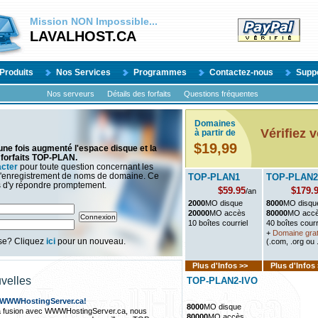
Mission
NON
Impossible...
LAVALHOST.CA
Produits
Nos Services
Programmes
Contactez-nous
Supp
Nos serveurs
Détails des forfaits
Questions fréquentes
Domaines
Vérifiez 
à partir de
$19,99
ne fois augmenté l'espace disque et la
forfaits TOP-PLAN.
acter
pour toute question concernant les
l'enregistrement de noms de domaine. Ce
TOP-PLAN1
TOP-PLAN2
s d'y répondre promptement.
$59.95
$179.
/an
2000
MO disque
8000
MO disqu
20000
MO accès
80000
MO acc
10 boîtes courriel
40 boîtes courr
+
Domaine grat
sse? Cliquez
ici
pour un nouveau.
(.com, .org ou 
Plus d'Infos >>
Plus d'Infos
velles
TOP-PLAN2-IVO
 WWWHostingServer.ca!
8000
MO disque
a fusion avec WWWHostingServer.ca, nous
80000
MO accès