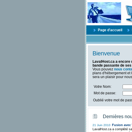
Page d'accueil
Bienvenue
LavalHost.ca a encore u
bande passante de ses 
Vous pouvez
nous cont
plans d'hébergement et 
sera un plaisir pour nou
Votre Nom:
Mot de passe:
Oublié votre mot de pa
Dernières nou
Fusion avec
21 Juin 2010
LavalHost.ca a complété s