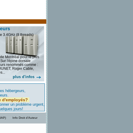
veurs
e 3.4GHz (8 threads)
 de Montréal pour la plus
 Sur l'épine dorsale
seurs renommés comme :
 UUNET, Roger Cable,
s...
plus d'infos
res hébergeurs,
ieurs.
e d'employés?
ionner un problème urgent,
uelques jours!
/UAP)
Info Droit d'Auteur