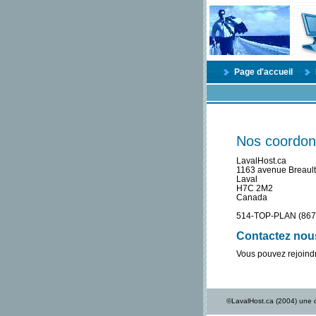
Page d'accueil
Nos coordon
LavalHost.ca
1163 avenue Breault
Laval
H7C 2M2
Canada
514-TOP-PLAN (867
Contactez nou
Vous pouvez rejoindr
©LavalHost.ca (2004) une d