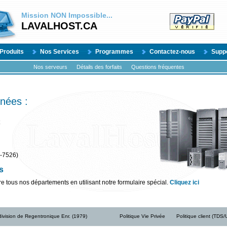
Mission
NON
Impossible...
LAVALHOST.CA
Produits
Nos Services
Programmes
Contactez-nous
Supp
Nos serveurs
Détails des forfaits
Questions fréquentes
nées :
-7526)
s
e tous nos départements en utilisant notre formulaire spécial.
Cliquez ici
ivision de Regentronique Enr. (1979)
Politique Vie Privée
Politique client (TDS