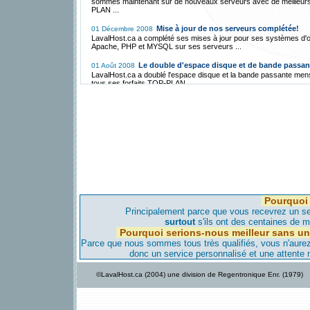
sommes maintenant sur de nouveaux serveurs avec de meilleur
PLAN ...
Mise à jour de nos serveurs complétée!
01 Décembre 2008
LavalHost.ca a complété ses mises à jour pour ses systèmes d'o
Apache, PHP et MYSQL sur ses serveurs ...
Le double d'espace disque et de bande passan
01 Août 2008
LavalHost.ca a doublé l'espace disque et la bande passante men
tous ses forfaits TOP-PLAN ...
Hébergement Gratuit avec FreeCms.ca!
01 Décembre 2007
LavalHost.ca a mis en place une division d'Hébergement Gratuit 
par un mince bandeau publicitaire ...
La migration vers Montréal est annulée et se fer
01 Mai 2007
vers l'Iowa!
LavalHost.ca, étant une compagnie responsable, a annulé sa loca
serveur à Montréal pour les raisons suivantes ...
La migration vers notre serveur de Montréal c
28 Avril 2007
bientôt!
Pourquoi 
LavalHost.ca est déjà transféré vers notre serveur de Montréal,
aviserons nos clients avant de faire migrer leur site dans les jour
Principalement parce que vous recevrez un ser
viennent...
surtout
s'ils ont des centaines de mi
Pourquoi serions-nous meilleur sans un
Nouveau serveur maintenant à Montréal!
08 Avril 2007
Parce que nous sommes tous très qualifiés, vous n'aurez-
Pour améliorer, encore plus, notre qualité d'hébergement et donn
donc un service personnalisé et une attente
vitesse d'accès encore plus élevée nous avons un nouveau serv
Montréal...
©LavalHost.ca (2004) une division de Regentronique Enr. (1979)
LavalHost.ca offre hébergement à bas prix
28 Décembre 2005
support!
Contrairement à la compétition, LavaHost.com offre de l'héberg
une très haute qualité de support technique à très bas prix au Qu