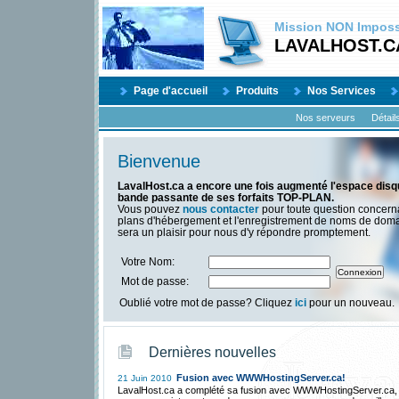
Mission
NON
Impossi
LAVALHOST.C
Page d'accueil
Produits
Nos Services
Nos serveurs
Détail
Bienvenue
LavalHost.ca a encore une fois augmenté l'espace disqu
bande passante de ses forfaits TOP-PLAN.
Vous pouvez
nous contacter
pour toute question concern
plans d'hébergement et l'enregistrement de noms de dom
sera un plaisir pour nous d'y répondre promptement.
Votre Nom:
Mot de passe:
Oublié votre mot de passe? Cliquez
ici
pour un nouveau.
Dernières nouvelles
Fusion avec WWWHostingServer.ca!
21 Juin 2010
LavalHost.ca a complété sa fusion avec WWWHostingServer.ca,