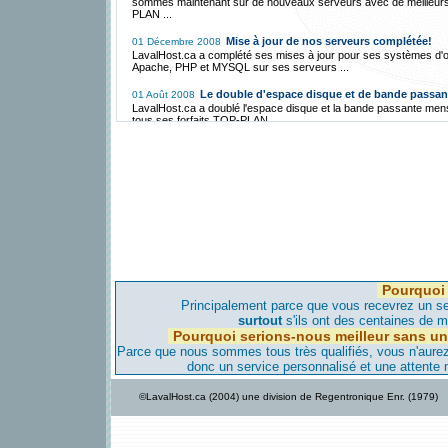
sommes maintenant sur de nouveaux serveurs avec de meilleur
PLAN ...
Mise à jour de nos serveurs complétée!
01 Décembre 2008
LavalHost.ca a complété ses mises à jour pour ses systèmes d'o
Apache, PHP et MYSQL sur ses serveurs ...
Le double d'espace disque et de bande passan
01 Août 2008
LavalHost.ca a doublé l'espace disque et la bande passante men
tous ses forfaits TOP-PLAN ...
Hébergement Gratuit avec FreeCms.ca!
01 Décembre 2007
LavalHost.ca a mis en place une division d'Hébergement Gratuit 
par un mince bandeau publicitaire ...
La migration vers Montréal est annulée et se fer
01 Mai 2007
vers l'Iowa!
LavalHost.ca, étant une compagnie responsable, a annulé sa loca
serveur à Montréal pour les raisons suivantes ...
La migration vers notre serveur de Montréal c
28 Avril 2007
bientôt!
Pourquoi 
LavalHost.ca est déjà transféré vers notre serveur de Montréal,
aviserons nos clients avant de faire migrer leur site dans les jour
Principalement parce que vous recevrez un ser
viennent...
surtout
s'ils ont des centaines de mi
Pourquoi serions-nous meilleur sans un
Nouveau serveur maintenant à Montréal!
08 Avril 2007
Parce que nous sommes tous très qualifiés, vous n'aurez-
Pour améliorer, encore plus, notre qualité d'hébergement et donn
donc un service personnalisé et une attente
vitesse d'accès encore plus élevée nous avons un nouveau serv
Montréal...
©LavalHost.ca (2004) une division de Regentronique Enr. (1979)
LavalHost.ca offre hébergement à bas prix
28 Décembre 2005
support!
Contrairement à la compétition, LavaHost.com offre de l'héberg
une très haute qualité de support technique à très bas prix au Qu