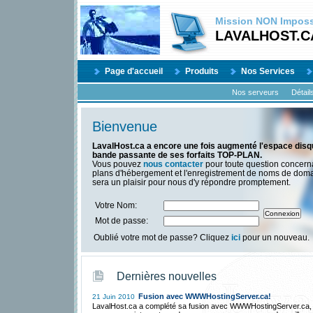
Mission
NON
Impossi
LAVALHOST.C
Page d'accueil
Produits
Nos Services
Nos serveurs
Détail
Bienvenue
LavalHost.ca a encore une fois augmenté l'espace disqu
bande passante de ses forfaits TOP-PLAN.
Vous pouvez
nous contacter
pour toute question concern
plans d'hébergement et l'enregistrement de noms de dom
sera un plaisir pour nous d'y répondre promptement.
Votre Nom:
Mot de passe:
Oublié votre mot de passe? Cliquez
ici
pour un nouveau.
Dernières nouvelles
Fusion avec WWWHostingServer.ca!
21 Juin 2010
LavalHost.ca a complété sa fusion avec WWWHostingServer.ca,