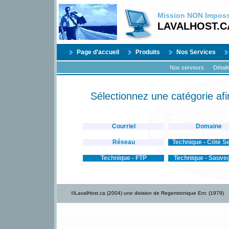
Mission
NON
Impossi
LAVALHOST.C
Page d'accueil
Produits
Nos Services
Nos serveurs
Détail
Sélectionnez une catégorie afi
Courriel
Domaine
Réseau
Technique - Côté S
Technique - FTP
Technique - Sauve
©LavalHost.ca (2004) une division de Regentronique Enr. (1979)