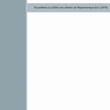
©LavalHost.ca (2004) une division de Regentronique Enr. (1979)