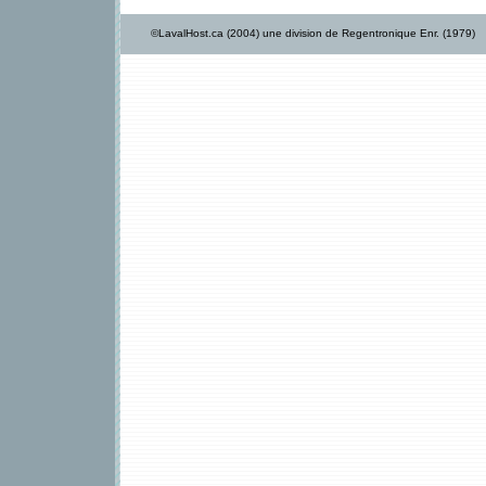
©LavalHost.ca (2004) une division de Regentronique Enr. (1979)