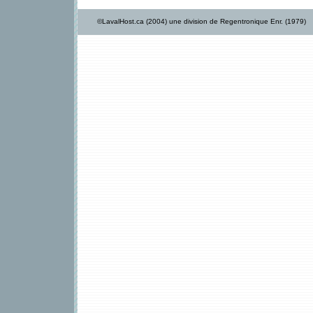
©LavalHost.ca (2004) une division de Regentronique Enr. (1979)