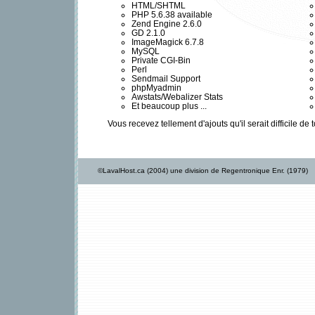
HTML/SHTML
PHP 5.6.38 available
Zend Engine 2.6.0
GD 2.1.0
ImageMagick 6.7.8
MySQL
Private CGI-Bin
Perl
Sendmail Support
phpMyadmin
Awstats/Webalizer Stats
Et beaucoup plus ...
Vous recevez tellement d'ajouts qu'il serait difficile d
©LavalHost.ca (2004) une division de Regentronique Enr. (1979)