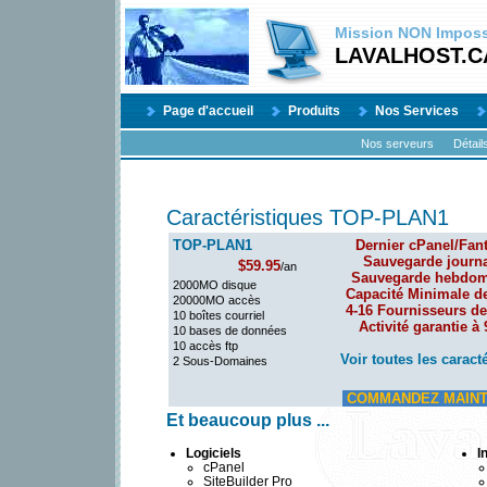
Mission
NON
Impossi
LAVALHOST.C
Page d'accueil
Produits
Nos Services
Nos serveurs
Détail
Caractéristiques TOP-PLAN1
TOP-PLAN1
Dernier cPanel/Fant
Sauvegarde journa
$59.95
/an
Sauvegarde hebdom
2000MO disque
Capacité Minimale d
20000MO accès
4-16 Fournisseurs de
10 boîtes courriel
Activité garantie à
10 bases de données
10 accès ftp
Voir toutes les caract
2 Sous-Domaines
COMMANDEZ MAINT
Et beaucoup plus ...
Logiciels
I
cPanel
SiteBuilder Pro