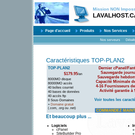
Mission
NON
Impossi
LAVALHOST.C
Page d'accueil
Produits
Nos Services
Nos serveurs
Détail
Caractéristiques TOP-PLAN2
TOP-PLAN2
Dernier cPanel/Fant
Sauvegarde journa
$179.95
/an
Sauvegarde hebdom
8000MO disque
Capacité Minimale d
80000MO accès
4-16 Fournisseurs de
40 boîtes courriel
Activité garantie à
40 bases de données
40 accès ftp
Voir toutes les caract
8 Sous-Domaines
+
Domaine gratuit
(.com, .org ou .net)
COMMANDEZ MAINT
Et beaucoup plus ...
Logiciels
I
cPanel
SiteBuilder Pro