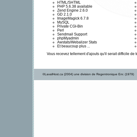
HTML/SHTML
PHP 5.6.38 available
Zend Engine 2.6.0
GD 2.1.0
ImageMagick 6.7.8
MySQL
Private CGI-Bin
Perl
Sendmail Support
phpMyadmin
Awstats/Webalizer Stats
Et beaucoup plus ...
Vous recevez tellement d'ajouts qu'il serait difficile d
©LavalHost.ca (2004) une division de Regentronique Enr. (1979)