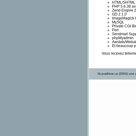
HTML/SHTML
PHP 5.6.38 av
Zend Engine 2
GD 2.1.0
ImageMagick 6
MySQL
Private CGI-Bi
Perl
Sendmail Sup
phpMyadmin
Awstats/Webal
Et beaucoup pl
Vous recevez tellemen
©LavalHost.ca (2004) une d