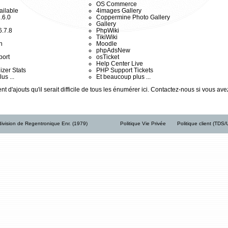
OS Commerce
ailable
4images Gallery
.6.0
Coppermine Photo Gallery
Gallery
.7.8
PhpWiki
TikiWiki
n
Moodle
phpAdsNew
port
osTicket
Help Center Live
izer Stats
PHP Support Tickets
us ...
Et beaucoup plus ...
t d'ajouts qu'il serait difficile de tous les énumérer ici. Contactez-nous si vous av
ivision de Regentronique Enr. (1979)
Politique Vie Privée
Politique client (TDS