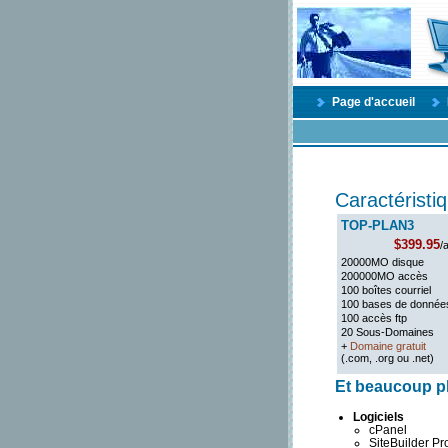
Page d'accueil
Caractérist
TOP-PLAN3
$399.95
/
20000MO disque
200000MO accès
100 boîtes courriel
100 bases de donnée
100 accès ftp
20 Sous-Domaines
+
Domaine gratuit
(.com, .org ou .net)
Et beaucoup plu
Logiciels
cPanel
SiteBuilder Pr