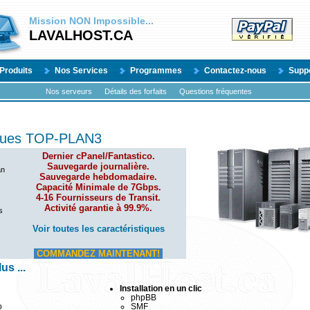
Mission
NON
Impossible...
LAVALHOST.CA
Produits
Nos Services
Programmes
Contactez-nous
Supp
Nos serveurs
Détails des forfaits
Questions fréquentes
iques TOP-PLAN3
Dernier cPanel/Fantastico.
Sauvegarde journalière.
an
Sauvegarde hebdomadaire.
Capacité Minimale de 7Gbps.
4-16 Fournisseurs de Transit.
Activité garantie à 99.9%.
s
Voir toutes les caractéristiques
COMMANDEZ MAINTENANT!
s ...
Installation en un clic
phpBB
o
SMF