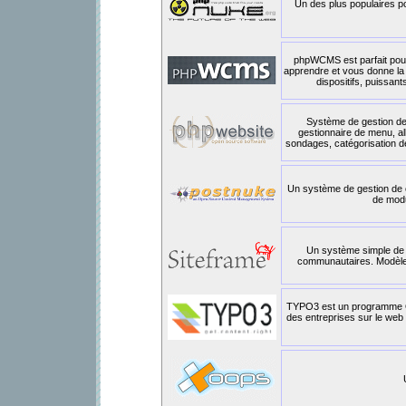
Un des plus populaires p
phpWCMS est parfait pour l
apprendre et vous donne la 
dispositifs, puissan
Système de gestion de
gestionnaire de menu, a
sondages, catégorisation de 
Un système de gestion de co
de modu
Un système simple de 
communautaires. Modèles
TYPO3 est un programme Op
des entreprises sur le web et