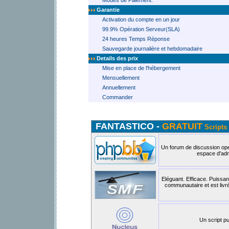
Modes de Paiement:
Garantie
Activation du compte en un jour
99.9% Opération Serveur(SLA)
24 heures Temps Réponse
Sauvegarde journalière et hebdomadaire
Details des prix
Mise en place de l'hébergement
Mensuellement
Annuellement
Commander
FANTASTICO -
GRATUIT
Scripts 
Un forum de discussion open
espace d'admi
Eléguant. Efficace. Puissan
communautaire et est livr
Un script pu