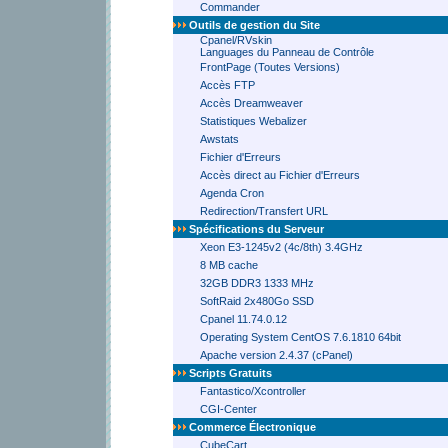
Commander
Outils de gestion du Site
Cpanel/RVskin
Languages du Panneau de Contrôle
FrontPage (Toutes Versions)
Accès FTP
Accès Dreamweaver
Statistiques Webalizer
Awstats
Fichier d'Erreurs
Accès direct au Fichier d'Erreurs
Agenda Cron
Redirection/Transfert URL
Spécifications du Serveur
Xeon E3-1245v2 (4c/8th) 3.4GHz
8 MB cache
32GB DDR3 1333 MHz
SoftRaid 2x480Go SSD
Cpanel 11.74.0.12
Operating System CentOS 7.6.1810 64bit
Apache version 2.4.37 (cPanel)
Scripts Gratuits
Fantastico/Xcontroller
CGI-Center
Commerce Électronique
CubeCart