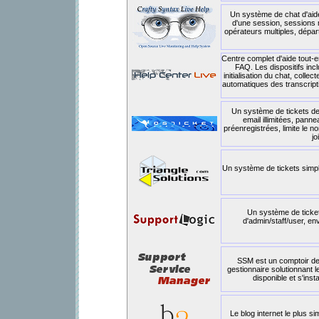
Un système de chat d'aide
d'une session, sessions m
opérateurs multiples, dépar
Centre complet d'aide tout-en
FAQ. Les dispositifs incl
initialisation du chat, colle
automatiques des transcript
Un système de tickets de 
email illimitées, pann
préenregistrées, limite le n
jo
Un système de tickets simpl
Un système de ticke
d'admin/staff/user, en
SSM est un comptoir de
gestionnaire solutionnant 
disponible et s'ins
Le blog internet le plus s