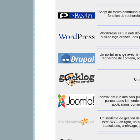
Script de forum communauta
fonction de recherche
WordPress est un outil d'é
outil de logs croisés, des
Un portail avançé avec liv
recherche de contenu, obs
Un 
Joomla! est l'un des plus pu
partout dans le monde 
applications commer
Un système de gestion de c
WYSIWYG en ligne, un serv
statistiques, archivage