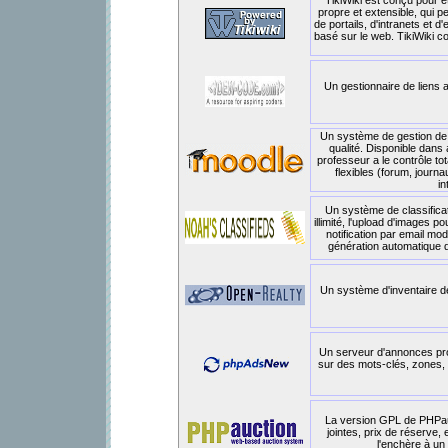
TikiWiki est conçu pour ê
propre et extensible, qui p
de portails, d'intranets et 
basé sur le web. TikiWiki 
Un gestionnaire de liens 
Un système de gestion de 
qualité. Disponible dan
professeur a le contrôle to
flexibles (forum, journau
in
Un système de classifica
illimité, l'upload d'images p
notification par email mod
génération automatique de 
Un système d'inventaire de
Un serveur d'annonces pro
sur des mots-clés, zones, h
La version GPL de PHPauct
jointes, prix de réserve,
l'enchère à un 