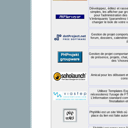
Développez, éditez et rass
simples, les afficher par 
pour l'administration de
's'imbriquants '(paramétrez l
changer le look de votre v
Gestion de projet comport
forum, dossiers, calendrier
p
Gestion de projet comportant
de présence, projets, chat,
des 'choses-
Amical pour les débutant et
const
Utilisez Templates Exp
nécessiterez l'usage de FTP 
L'information standard co
l'installation
PhpWiki est un site Web où 
place du lien est faite au