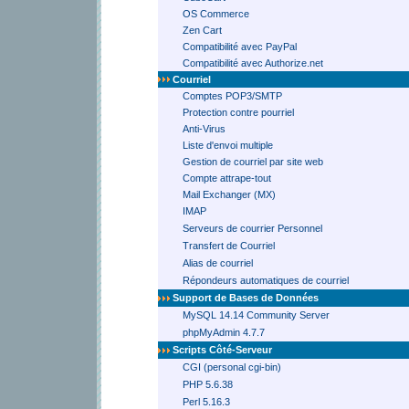
OS Commerce
Zen Cart
Compatibilité avec PayPal
Compatibilité avec Authorize.net
Courriel
Comptes POP3/SMTP
Protection contre pourriel
Anti-Virus
Liste d'envoi multiple
Gestion de courriel par site web
Compte attrape-tout
Mail Exchanger (MX)
IMAP
Serveurs de courrier Personnel
Transfert de Courriel
Alias de courriel
Répondeurs automatiques de courriel
Support de Bases de Données
MySQL 14.14 Community Server
phpMyAdmin 4.7.7
Scripts Côté-Serveur
CGI (personal cgi-bin)
PHP 5.6.38
Perl 5.16.3