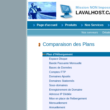
Mission
NON
Impossi
LAVALHOST.C
Page d'accueil
Produits
Nos Services
Nos serveurs
Détail
Comparaison des Plans
Plan d'Hébergement
Espace Disque
Bande Passante Mensuelle
Bases de Données
Comptes FTP
Domaines Ajoutés
Domaines Stationnés
Sous-domaines
Enregistrement de Domaine
Adresse IP Dédiée
Mise en place de l'hébergement
Mensuellement
Annuellement