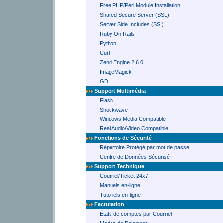
Free PHP/Perl Module Installation
Shared Secure Server (SSL)
Server Side Includes (SSI)
Ruby On Rails
Python
Curl
Zend Engine 2.6.0
ImageMagick
GD
Support Multimédia
Flash
Shockwave
Windows Media Compatible
Real Audio/Video Compatible
Fonctions de Sécurité
Répertoire Protégé par mot de passe
Centre de Données Sécurisé
Support Technique
Courriel/Ticket 24x7
Manuels en-ligne
Tutoriels en-ligne
Facturation
États de comptes par Courriel