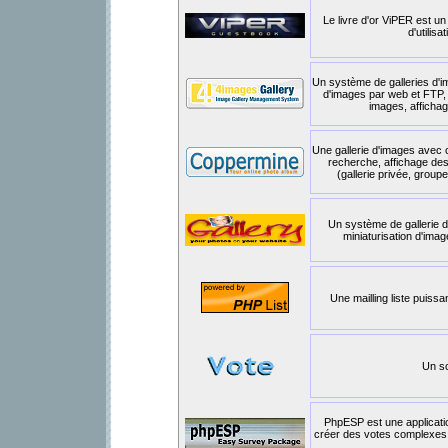
Le livre d'or ViPER est un 
d'utilis
Un système de galleries d'i
d'images par web et FTP,
images, affichag
Une gallerie d'images avec ca
recherche, affichage des 
(gallerie privée, group
Un système de gallerie 
miniaturisation d'ima
Une mailling liste puissa
Un sc
PhpESP est une applicatio
créer des votes complexes e