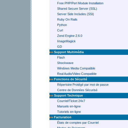
Free PHP/Perl Module Installation
Shared Secure Server (SSL)
Server Side Includes (SSI)
Ruby On Rails
Python
Curl
Zend Engine 2.6.0
ImageMagick
GD
Support Multimédia
Flash
Shockwave
Windows Media Compatible
Real Audio/Video Compatible
Fonctions de Sécurité
Répertoire Protégé par mot de passe
Centre de Données Sécurisé
Support Technique
Courriel/Ticket 24x7
Manuels en-ligne
Tutoriels en-ligne
Facturation
États de comptes par Courriel