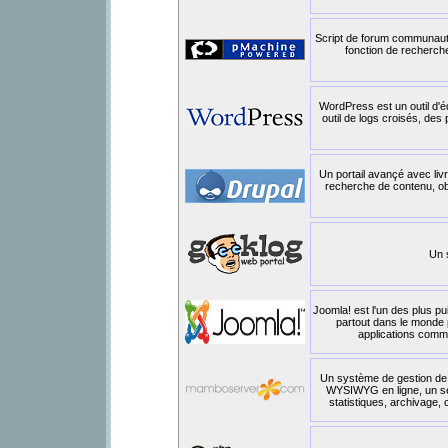
Script de forum communauta
fonction de recherche
WordPress est un outil d'é
outil de logs croisés, des
Un portail avançé avec liv
recherche de contenu, obs
Un 
Joomla! est l'un des plus pu
partout dans le monde 
applications commer
Un système de gestion de c
WYSIWYG en ligne, un serv
statistiques, archivage