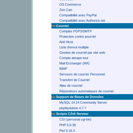
OS Commerce
Zen Cart
Compatibilité avec PayPal
Compatibilité avec Authorize.net
Courriel
Comptes POP3/SMTP
Protection contre pourriel
Anti-Virus
Liste d'envoi multiple
Gestion de courriel par site web
Compte attrape-tout
Mail Exchanger (MX)
IMAP
Serveurs de courrier Personnel
Transfert de Courriel
Alias de courriel
Répondeurs automatiques de courriel
Support de Bases de Données
MySQL 14.14 Community Server
phpMyAdmin 4.7.7
Scripts Côté-Serveur
CGI (personal cgi-bin)
PHP 5.6.38
Perl 5.16.3