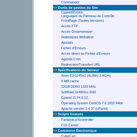
Commander
Outils de gestion du Site
Cpanel/RVskin
Languages du Panneau de Contrôle
FrontPage (Toutes Versions)
Accès FTP
Accès Dreamweaver
Statistiques Webalizer
Awstats
Fichier d'Erreurs
Accès direct au Fichier d'Erreurs
Agenda Cron
Redirection/Transfert URL
Spécifications du Serveur
Xeon E3-1245v2 (4c/8th) 3.4GHz
8 MB cache
32GB DDR3 1333 MHz
SoftRaid 2x480Go SSD
Cpanel 11.74.0.12
Operating System CentOS 7.6.1810 64bit
Apache version 2.4.37 (cPanel)
Scripts Gratuits
Fantastico/Xcontroller
CGI-Center
Commerce Électronique
CubeCart