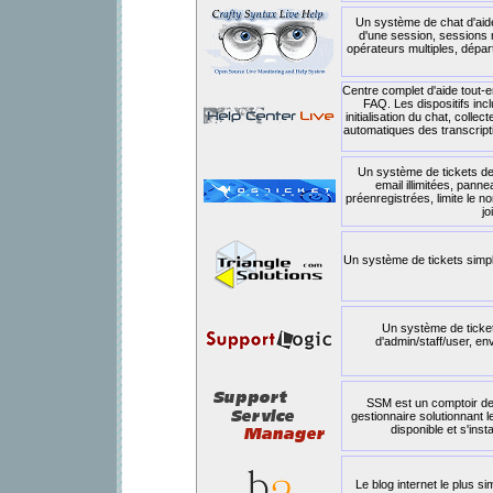
Un système de chat d'aide
d'une session, sessions m
opérateurs multiples, dépar
Centre complet d'aide tout-en
FAQ. Les dispositifs incl
initialisation du chat, colle
automatiques des transcript
Un système de tickets de 
email illimitées, pann
préenregistrées, limite le n
jo
Un système de tickets simpl
Un système de ticke
d'admin/staff/user, en
SSM est un comptoir de
gestionnaire solutionnant 
disponible et s'ins
Le blog internet le plus s