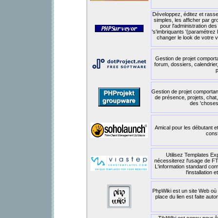
Développez, éditez et rass
simples, les afficher par 
pour l'administration de
's'imbriquants '(paramétrez l
changer le look de votre v
Gestion de projet comport
forum, dossiers, calendrier
p
Gestion de projet comportant
de présence, projets, chat,
des 'choses-
Amical pour les débutant et
const
Utilisez Templates Exp
nécessiterez l'usage de FTP 
L'information standard co
l'installation
PhpWiki est un site Web où 
place du lien est faite au