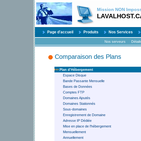
Mission
NON
Impossi
LAVALHOST.C
Page d'accueil
Produits
Nos Services
Nos serveurs
Détail
Comparaison des Plans
Plan d'Hébergement
Espace Disque
Bande Passante Mensuelle
Bases de Données
Comptes FTP
Domaines Ajoutés
Domaines Stationnés
Sous-domaines
Enregistrement de Domaine
Adresse IP Dédiée
Mise en place de l'hébergement
Mensuellement
Annuellement