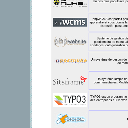
Un des plus populaires p
phpWCMS est parfait pour l
apprendre et vous donne la 
dispositifs, puissan
Système de gestion de
gestionnaire de menu, a
sondages, catégorisation de 
Un système de gestion de co
de modu
Un système simple de 
communautaires. Modèles
TYPO3 est un programme Op
des entreprises sur le web et