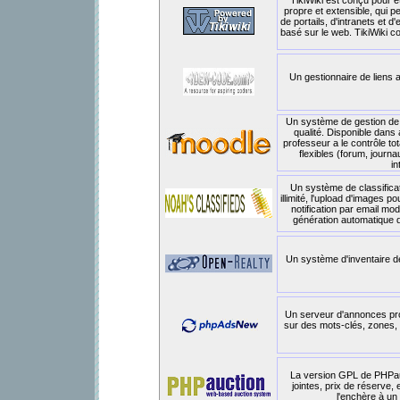
TikiWiki est conçu pour ê
propre et extensible, qui p
de portails, d'intranets et 
basé sur le web. TikiWiki 
Un gestionnaire de liens 
Un système de gestion de 
qualité. Disponible dan
professeur a le contrôle to
flexibles (forum, journau
in
Un système de classifica
illimité, l'upload d'images p
notification par email mod
génération automatique de 
Un système d'inventaire de
Un serveur d'annonces pro
sur des mots-clés, zones, h
La version GPL de PHPauct
jointes, prix de réserve,
l'enchère à un 