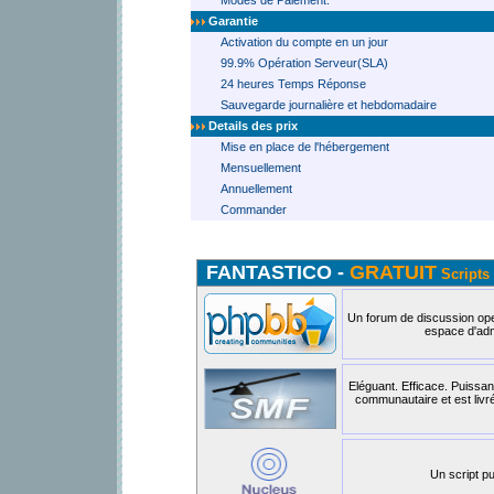
Modes de Paiement:
Garantie
Activation du compte en un jour
99.9% Opération Serveur(SLA)
24 heures Temps Réponse
Sauvegarde journalière et hebdomadaire
Details des prix
Mise en place de l'hébergement
Mensuellement
Annuellement
Commander
FANTASTICO -
GRATUIT
Scripts 
Un forum de discussion open
espace d'admi
Eléguant. Efficace. Puissan
communautaire et est livr
Un script pu