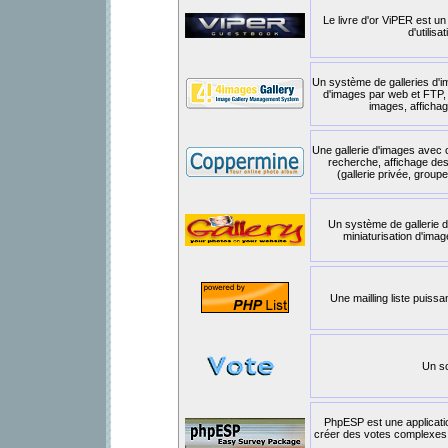
Le livre d'or ViPER est un 
d'utilis
Un système de galleries d'i
d'images par web et FTP,
images, affichag
Une gallerie d'images avec ca
recherche, affichage des 
(gallerie privée, group
Un système de gallerie 
miniaturisation d'ima
Une mailling liste puissa
Un sc
PhpESP est une applicatio
créer des votes complexes e