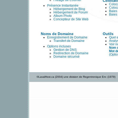
Filtrage de Courriel
Colocat
Coloca
Présence Instantanée
Coloc
Hébergement de Blog
Baies
Hébergement de Forum
Baies
Album Photo
Concepteur de Site Web
Noms de Domaine
Outils
Enregistrement de Domaine
Quel 
Transfert de Domaine
Analy
Voir 
Options incluses
Nom d
Gestion de DNS
Mot d
Redirection de Domaine
(Opti
Domaine sécurisé
©LavalHost.ca (2004) une division de Regentronique Enr. (1979)