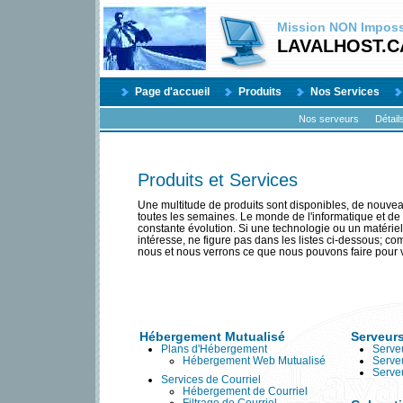
Mission
NON
Impossi
LAVALHOST.C
Page d'accueil
Produits
Nos Services
Nos serveurs
Détail
Produits et Services
Une multitude de produits sont disponibles, de nouvea
toutes les semaines. Le monde de l'informatique et de l
constante évolution. Si une technologie ou un matériel
intéresse, ne figure pas dans les listes ci-dessous; 
nous et nous verrons ce que nous pouvons faire pour 
Hébergement Mutualisé
Serveur
Plans d'Hébergement
Serveu
Hébergement Web Mutualisé
Serve
Serve
Services de Courriel
Hébergement de Courriel