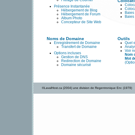
Filtrage de Courriel
Colocat
Coloca
Présence Instantanée
Coloc
Hébergement de Blog
Baies
Hébergement de Forum
Baies
Album Photo
Concepteur de Site Web
Noms de Domaine
Outils
Enregistrement de Domaine
Quel 
Transfert de Domaine
Analy
Voir 
Options incluses
Nom d
Gestion de DNS
Mot d
Redirection de Domaine
(Opti
Domaine sécurisé
©LavalHost.ca (2004) une division de Regentronique Enr. (1979)