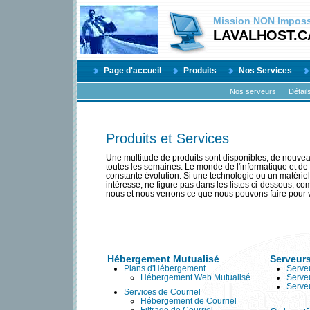
Mission
NON
Impossi
LAVALHOST.C
Page d'accueil
Produits
Nos Services
Nos serveurs
Détail
Produits et Services
Une multitude de produits sont disponibles, de nouvea
toutes les semaines. Le monde de l'informatique et de l
constante évolution. Si une technologie ou un matériel
intéresse, ne figure pas dans les listes ci-dessous; 
nous et nous verrons ce que nous pouvons faire pour 
Hébergement Mutualisé
Serveur
Plans d'Hébergement
Serveu
Hébergement Web Mutualisé
Serve
Serve
Services de Courriel
Hébergement de Courriel