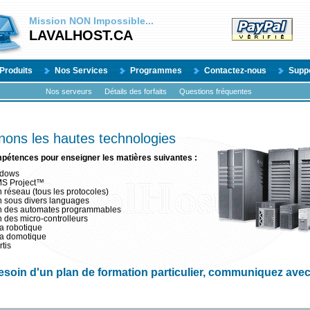
Mission
NON
Impossible...
LAVALHOST.CA
Produits
Nos Services
Programmes
Contactez-nous
Supp
Nos serveurs
Détails des forfaits
Questions fréquentes
ons les hautes technologies
pétences pour enseigner les matières suivantes :
indows
 MS Project™
réseau (tous les protocoles)
 sous divers languages
n des automates programmables
des micro-controlleurs
la robotique
 la domotique
tis
esoin d'un plan de formation particulier, communiquez ave