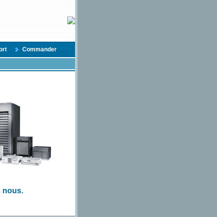
ort
Commander
c nous.