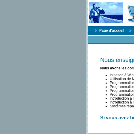
Page d'accueil
Nous enseign
Nous avons les com
Initiation à W
Utilisation de
Programmation 
Programmation
Programmatio
Programmation 
Introduction à 
Introduction à
Systèmes répar
Si vous avez b