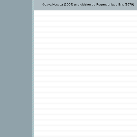
©LavalHost.ca (2004) une division de Regentronique Enr. (1979)