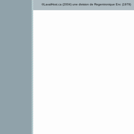
©LavalHost.ca (2004) une division de Regentronique Enr. (1979)