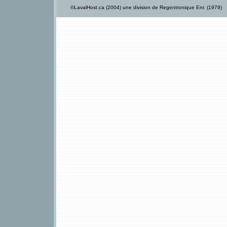
©LavalHost.ca (2004) une division de Regentronique Enr. (1979)