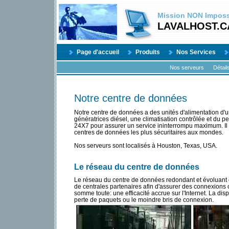
Mission
NON
Impossi
LAVALHOST.C
Page d'accueil
Produits
Nos Services
Nos serveurs
Détail
Notre centre de données
Notre centre de données a des unités d'alimentation d'u
génératrices diésel, une climatisation contrôlée et du p
24X7 pour assurer un service ininterrompu maximum. Il 
centres de données les plus sécuritaires aux mondes.
Nos serveurs sont localisés à Houston, Texas, USA.
Le réseau du centre de données
Le réseau du centre de données redondant et évoluant e
de centrales partenaires afin d'assurer des connexions co
somme toute: une efficacité accrue sur l'Internet. La dis
perte de paquets ou le moindre bris de connexion.