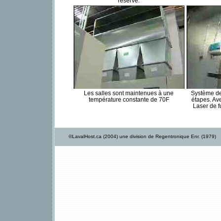
réserve.
Les salles sont maintenues à une
Système de
température constante de 70F
étapes. Av
Laser de 
©LavalHost.ca (2004) une division de Regentronique Enr. (1979)