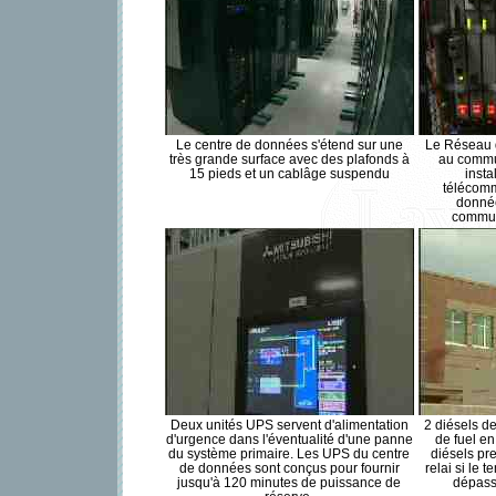
Le centre de données s'étend sur une
Le Réseau d
très grande surface avec des plafonds à
au commu
15 pieds et un cablâge suspendu
insta
télécomm
donnée
commuta
Deux unités UPS servent d'alimentation
2 diésels d
d'urgence dans l'éventualité d'une panne
de fuel en
du système primaire. Les UPS du centre
diésels pr
de données sont conçus pour fournir
relai si le 
jusqu'à 120 minutes de puissance de
dépass