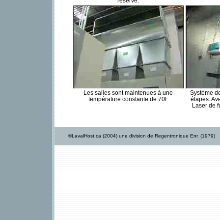
réserve.
Les salles sont maintenues à une
Système de
température constante de 70F
étapes. Av
Laser de 
©LavalHost.ca (2004) une division de Regentronique Enr. (1979)