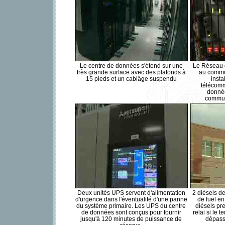
Le centre de données s'étend sur une
Le Réseau d
très grande surface avec des plafonds à
au commu
15 pieds et un cablâge suspendu
insta
télécomm
donnée
commuta
Deux unités UPS servent d'alimentation
2 diésels d
d'urgence dans l'éventualité d'une panne
de fuel en
du système primaire. Les UPS du centre
diésels pr
de données sont conçus pour fournir
relai si le 
jusqu'à 120 minutes de puissance de
dépass