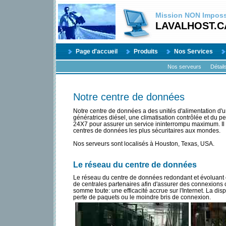
Mission
NON
Impossi
LAVALHOST.C
Page d'accueil
Produits
Nos Services
Nos serveurs
Détail
Notre centre de données
Notre centre de données a des unités d'alimentation d'u
génératrices diésel, une climatisation contrôlée et du p
24X7 pour assurer un service ininterrompu maximum. Il 
centres de données les plus sécuritaires aux mondes.
Nos serveurs sont localisés à Houston, Texas, USA.
Le réseau du centre de données
Le réseau du centre de données redondant et évoluant e
de centrales partenaires afin d'assurer des connexions co
somme toute: une efficacité accrue sur l'Internet. La dis
perte de paquets ou le moindre bris de connexion.