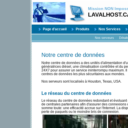
Mission
NON
Impossi
LAVALHOST.C
Page d'accueil
Produits
Nos Services
Nos serveurs
Détail
Notre centre de données
Notre centre de données a des unités d'alimentation d'u
génératrices diésel, une climatisation contrôlée et du p
24X7 pour assurer un service ininterrompu maximum. Il 
centres de données les plus sécuritaires aux mondes.
Nos serveurs sont localisés à Houston, Texas, USA.
Le réseau du centre de données
Le réseau du centre de données redondant et évoluant e
de centrales partenaires afin d'assurer des connexions co
somme toute: une efficacité accrue sur l'Internet. La dis
perte de paquets ou le moindre bris de connexion.