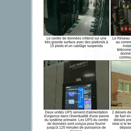
Le centre de données s'étend sur une
Le Réseau d
très grande surface avec des plafonds à
au commu
15 pieds et un cablâge suspendu
insta
télécomm
donnée
commuta
Deux unités UPS servent d'alimentation
2 diésels d
d'urgence dans l'éventualité d'une panne
de fuel en
du système primaire. Les UPS du centre
diésels pr
de données sont conçus pour fournir
relai si le 
jusqu'à 120 minutes de puissance de
dépass