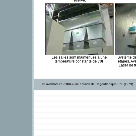
réserve.
Les salles sont maintenues à une
Système de
température constante de 70F
étapes. Av
Laser de 
©LavalHost.ca (2004) une division de Regentronique Enr. (1979)