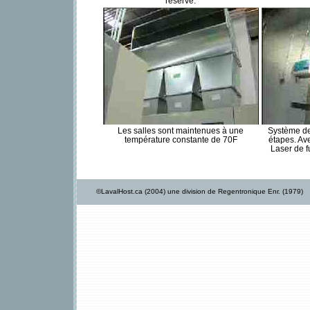
réserve.
Les salles sont maintenues à une
Système de
température constante de 70F
étapes. Av
Laser de 
©LavalHost.ca (2004) une division de Regentronique Enr. (1979)