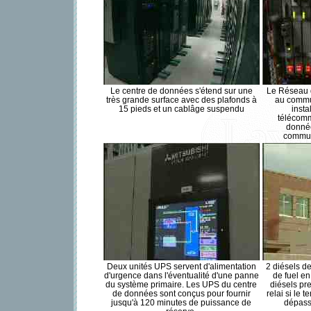
Le centre de données s'étend sur une
Le Réseau d
très grande surface avec des plafonds à
au commu
15 pieds et un cablâge suspendu
insta
télécomm
donnée
commuta
Deux unités UPS servent d'alimentation
2 diésels d
d'urgence dans l'éventualité d'une panne
de fuel en
du système primaire. Les UPS du centre
diésels pr
de données sont conçus pour fournir
relai si le 
jusqu'à 120 minutes de puissance de
dépass