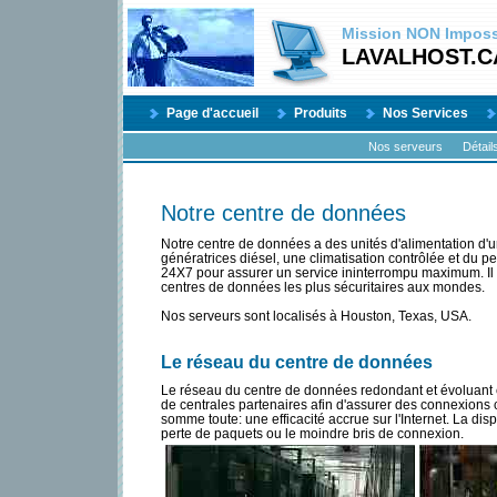
Mission
NON
Impossi
LAVALHOST.C
Page d'accueil
Produits
Nos Services
Nos serveurs
Détail
Notre centre de données
Notre centre de données a des unités d'alimentation d'u
génératrices diésel, une climatisation contrôlée et du p
24X7 pour assurer un service ininterrompu maximum. Il 
centres de données les plus sécuritaires aux mondes.
Nos serveurs sont localisés à Houston, Texas, USA.
Le réseau du centre de données
Le réseau du centre de données redondant et évoluant e
de centrales partenaires afin d'assurer des connexions co
somme toute: une efficacité accrue sur l'Internet. La dis
perte de paquets ou le moindre bris de connexion.