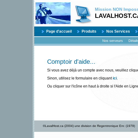
Mission
NON
Impossi
LAVALHOST.C
Page d'accueil
Produits
Nos Services
Nos serveurs
Détail
Comptoir d'aide...
Si vous avez déjà un compte avec nous, veuillez cliqu
Sinon, utilisez le formulaire en cliquant
ici
.
Ou cliquer sur l'icône en haut à droite si l'Aide en Lign
©LavalHost.ca (2004) une division de Regentronique Enr. (1979)