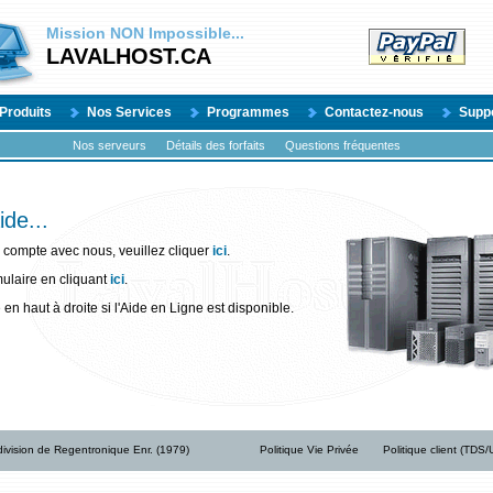
Mission
NON
Impossible...
LAVALHOST.CA
Produits
Nos Services
Programmes
Contactez-nous
Supp
Nos serveurs
Détails des forfaits
Questions fréquentes
ide...
 compte avec nous, veuillez cliquer
ici
.
rmulaire en cliquant
ici
.
 en haut à droite si l'Aide en Ligne est disponible.
ivision de Regentronique Enr. (1979)
Politique Vie Privée
Politique client (TDS