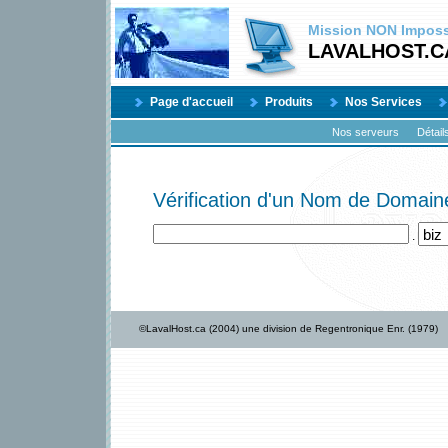
Mission
NON
Impossi
LAVALHOST.C
Page d'accueil
Produits
Nos Services
Nos serveurs
Détail
Vérification d'un Nom de Domaine
.
©LavalHost.ca (2004) une division de Regentronique Enr. (1979)