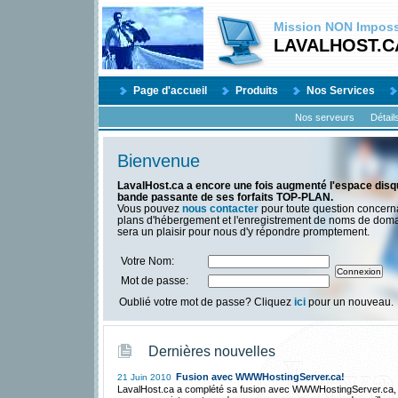
Mission
NON
Impossi
LAVALHOST.C
Page d'accueil
Produits
Nos Services
Nos serveurs
Détail
Bienvenue
LavalHost.ca a encore une fois augmenté l'espace disqu
bande passante de ses forfaits TOP-PLAN.
Vous pouvez
nous contacter
pour toute question concern
plans d'hébergement et l'enregistrement de noms de dom
sera un plaisir pour nous d'y répondre promptement.
Votre Nom:
Mot de passe:
Oublié votre mot de passe? Cliquez
ici
pour un nouveau.
Dernières nouvelles
Fusion avec WWWHostingServer.ca!
21 Juin 2010
LavalHost.ca a complété sa fusion avec WWWHostingServer.ca,