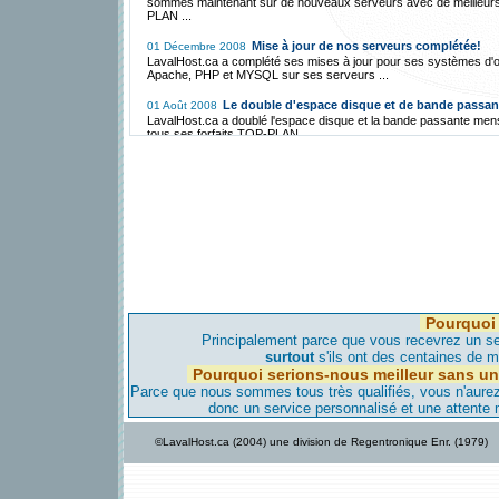
sommes maintenant sur de nouveaux serveurs avec de meilleur
PLAN ...
Mise à jour de nos serveurs complétée!
01 Décembre 2008
LavalHost.ca a complété ses mises à jour pour ses systèmes d'o
Apache, PHP et MYSQL sur ses serveurs ...
Le double d'espace disque et de bande passan
01 Août 2008
LavalHost.ca a doublé l'espace disque et la bande passante men
tous ses forfaits TOP-PLAN ...
Hébergement Gratuit avec FreeCms.ca!
01 Décembre 2007
LavalHost.ca a mis en place une division d'Hébergement Gratuit 
par un mince bandeau publicitaire ...
La migration vers Montréal est annulée et se fer
01 Mai 2007
vers l'Iowa!
LavalHost.ca, étant une compagnie responsable, a annulé sa loca
serveur à Montréal pour les raisons suivantes ...
La migration vers notre serveur de Montréal c
28 Avril 2007
bientôt!
Pourquoi 
LavalHost.ca est déjà transféré vers notre serveur de Montréal,
aviserons nos clients avant de faire migrer leur site dans les jour
Principalement parce que vous recevrez un ser
viennent...
surtout
s'ils ont des centaines de mi
Pourquoi serions-nous meilleur sans un
Nouveau serveur maintenant à Montréal!
08 Avril 2007
Parce que nous sommes tous très qualifiés, vous n'aurez-
Pour améliorer, encore plus, notre qualité d'hébergement et donn
donc un service personnalisé et une attente
vitesse d'accès encore plus élevée nous avons un nouveau serv
Montréal...
©LavalHost.ca (2004) une division de Regentronique Enr. (1979)
LavalHost.ca offre hébergement à bas prix
28 Décembre 2005
support!
Contrairement à la compétition, LavaHost.com offre de l'héberg
une très haute qualité de support technique à très bas prix au Qu