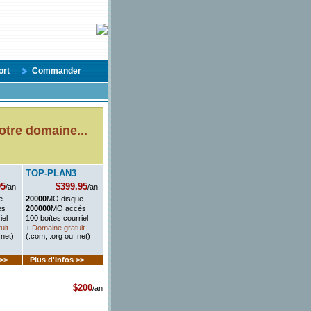
ort
Commander
votre domaine...
TOP-PLAN3
95
$399.95
/an
/an
e
20000
MO disque
ès
200000
MO accès
iel
100 boîtes courriel
uit
+
Domaine gratuit
.net)
(.com, .org ou .net)
 >>
Plus d'Infos >>
$200
/an