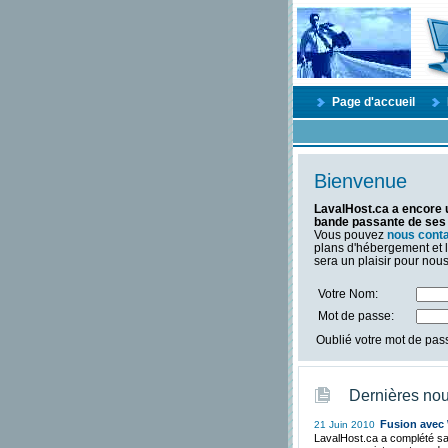
Page d'accueil
Bienvenue
LavalHost.ca a encore u
bande passante de ses 
Vous pouvez
nous cont
plans d'hébergement et 
sera un plaisir pour nou
Votre Nom:
Mot de passe:
Oublié votre mot de pa
Dernières nou
Fusion avec
21 Juin 2010
LavalHost.ca a complété s