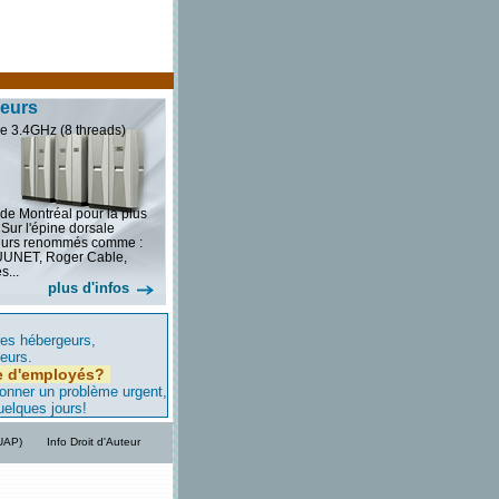
veurs
e 3.4GHz (8 threads)
 de Montréal pour la plus
 Sur l'épine dorsale
seurs renommés comme :
 UUNET, Roger Cable,
s...
plus d'infos
res hébergeurs,
ieurs.
e d'employés?
ionner un problème urgent,
uelques jours!
/UAP)
Info Droit d'Auteur