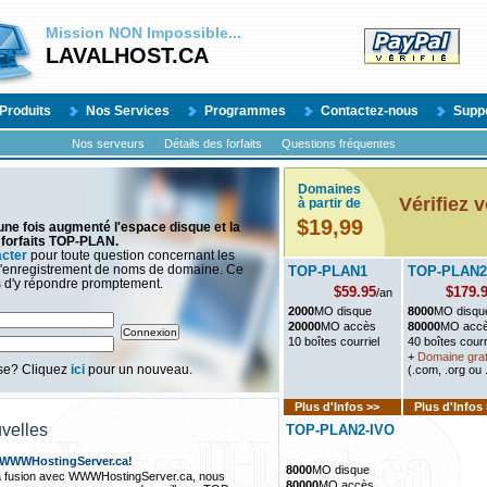
Mission
NON
Impossible...
LAVALHOST.CA
Produits
Nos Services
Programmes
Contactez-nous
Supp
Nos serveurs
Détails des forfaits
Questions fréquentes
Domaines
Vérifiez 
à partir de
$19,99
ne fois augmenté l'espace disque et la
forfaits TOP-PLAN.
acter
pour toute question concernant les
l'enregistrement de noms de domaine. Ce
TOP-PLAN1
TOP-PLAN2
s d'y répondre promptement.
$59.95
$179.
/an
2000
MO disque
8000
MO disqu
20000
MO accès
80000
MO acc
10 boîtes courriel
40 boîtes courr
+
Domaine grat
sse? Cliquez
ici
pour un nouveau.
(.com, .org ou 
Plus d'Infos >>
Plus d'Infos
velles
TOP-PLAN2-IVO
 WWWHostingServer.ca!
8000
MO disque
a fusion avec WWWHostingServer.ca, nous
80000
MO accès