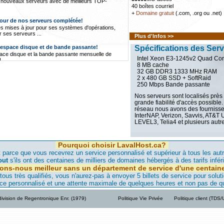
nouveaux serveurs avec de meilleurs TOP-
40 boîtes courriel
+
Domaine gratuit
(.com, .org ou .net)
jour de nos serveurs complétée!
s mises à jour pour ses systèmes d'opérations,
ses serveurs ...
Plus d'Infos >>
'espace disque et de bande passante!
Spécifications des Ser
pace disque et la bande passante mensuelle de
Intel Xeon E3-1245v2 Quad Cor
...
8 MB cache
32 GB DDR3 1333 MHz RAM
ement Gratuit avec FreeCms.ca!
2 x 480 GB SSD + SoftRaid
e une division d'Hébergement Gratuit auto-financé
250 Mbps Bande passante
taire ...
Nos serveurs sont localisés près
vers Montréal est annulée et se fera plutôt
grande fiabilité d'accès possible.
réseau nous avons des fournis
mpagnie responsable, a annulé sa location de
InterNAP, Verizon, Savvis, AT&T
 raisons suivantes ...
LEVEL3, Telia4 et plusieurs autre
 vers notre serveur de Montréal commencera
Pourquoi choisir LavalHost.ca?
féré vers notre serveur de Montréal, nous
de faire migrer leur site dans les jours qui
 parce que vous recevrez un service personnalisé et supérieur à tous les aut
out
s'ils ont des centaines de milliers de domaines hébergés à des tarifs infér
ions-nous meilleur sans un département de service d'une centain
eur maintenant à Montréal!
s très qualifiés, vous n'aurez-pas à envoyer 5 billets de service pour solut
, notre qualité d'hébergement et donner une
ce personnalisé et une attente maximale de quelques heures et non pas de q
us élevée nous avons un nouveau serveur à
ivision de Regentronique Enr. (1979)
Politique Vie Privée
Politique client (TDS
st.ca offre hébergement à bas prix et
tion, LavaHost.com offre de l'hébergement avec
upport technique à très bas prix au Québec...