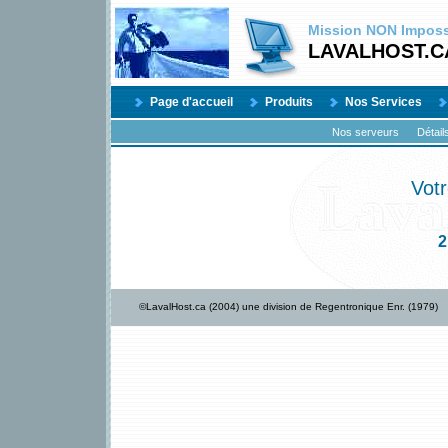
Mission
NON
Impossi
LAVALHOST.C
Page d'accueil
Produits
Nos Services
Nos serveurs
Détail
Votr
2
©LavalHost.ca (2004) une division de Regentronique Enr. (1979)