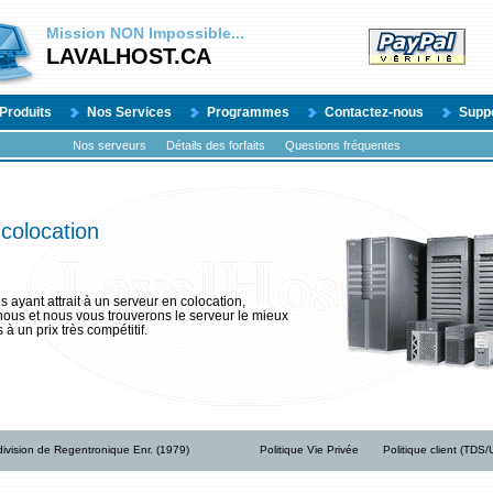
Mission
NON
Impossible...
LAVALHOST.CA
Produits
Nos Services
Programmes
Contactez-nous
Supp
Nos serveurs
Détails des forfaits
Questions fréquentes
colocation
 ayant attrait à un serveur en colocation,
us et nous vous trouverons le serveur le mieux
à un prix très compétitif.
ivision de Regentronique Enr. (1979)
Politique Vie Privée
Politique client (TDS