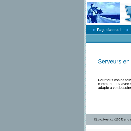
Page d'accueil
Serveurs en 
Pour tous vos besoins
communiquez avec no
adapté à vos besoins 
©LavalHost.ca (2004) une d