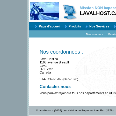
Mission
NON
Impossi
LAVALHOST.C
Page d'accueil
Produits
Nos Services
Nos serveurs
Détail
Nos coordonnées :
LavalHost.ca
1163 avenue Breault
Laval
H7C 2M2
Canada
514-TOP-PLAN (867-7526)
Contactez nous
Vous pouvez rejoindre tous nos départements en utilis
©LavalHost.ca (2004) une division de Regentronique Enr. (1979)