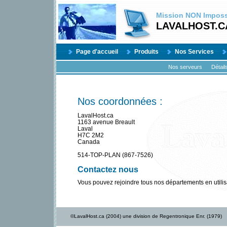
Mission
NON
Impossi
LAVALHOST.C
Page d'accueil
Produits
Nos Services
Nos serveurs
Détail
Nos coordonnées :
LavalHost.ca
1163 avenue Breault
Laval
H7C 2M2
Canada
514-TOP-PLAN (867-7526)
Contactez nous
Vous pouvez rejoindre tous nos départements en utilis
©LavalHost.ca (2004) une division de Regentronique Enr. (1979)