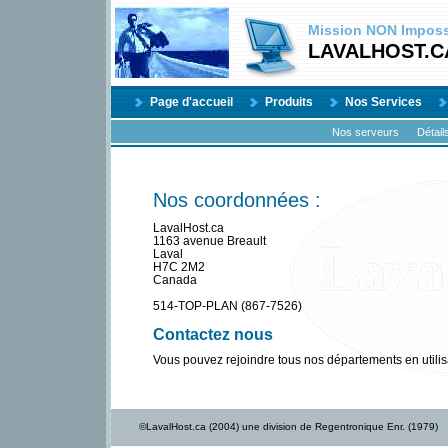
Mission
NON
Impossi
LAVALHOST.C
Page d'accueil
Produits
Nos Services
Nos serveurs
Détail
Nos coordonnées :
LavalHost.ca
1163 avenue Breault
Laval
H7C 2M2
Canada
514-TOP-PLAN (867-7526)
Contactez nous
Vous pouvez rejoindre tous nos départements en utilis
©LavalHost.ca (2004) une division de Regentronique Enr. (1979)