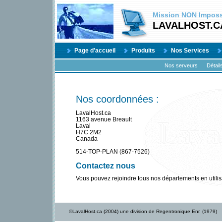
Mission
NON
Impossi
LAVALHOST.C
Page d'accueil
Produits
Nos Services
Nos serveurs
Détail
Nos coordonnées :
LavalHost.ca
1163 avenue Breault
Laval
H7C 2M2
Canada
514-TOP-PLAN (867-7526)
Contactez nous
Vous pouvez rejoindre tous nos départements en utilis
©LavalHost.ca (2004) une division de Regentronique Enr. (1979)