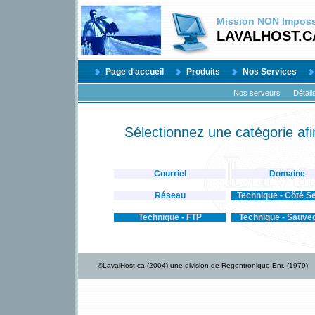
Mission
NON
Impossi
LAVALHOST.C
Page d'accueil
Produits
Nos Services
Nos serveurs
Détail
Sélectionnez une catégorie afi
Courriel
Domaine
Réseau
Technique - Côté S
Technique - FTP
Technique - Sauve
©LavalHost.ca (2004) une division de Regentronique Enr. (1979)