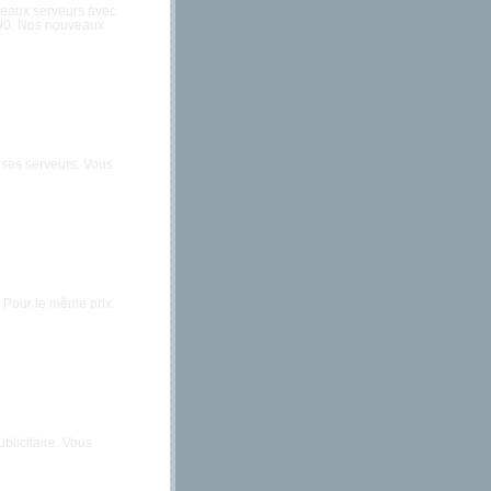
eaux serveurs avec
.90. Nos nouveaux
 ses serveurs. Vous
. Pour le même prix
blicitaire. Vous