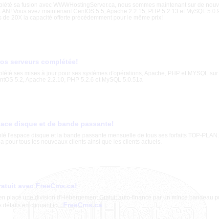
plété sa fusion avec WWWHostingServer.ca, nous sommes maintenant sur de nouv
LAN! Vous avez maintenant CentOS 5.5, Apache 2.2.15, PHP 5.2.13 et MySQL 5.0
us de 20X la capacité offerte précédemment pour le même prix!
nos serveurs complétée!
lété ses mises à jour pour ses systèmes d'opérations, Apache, PHP et MYSQL sur
ntOS 5.2, Apache 2.2.10, PHP 5.2.6 et MySQL 5.0.51a
pace disque et de bande passante!
lé l'espace disque et la bande passante mensuelle de tous ses forfaits TOP-PLAN
a pour tous les nouveaux clients ainsi que les clients actuels.
atuit avec FreeCms.ca!
en place une division d'Hébergement Gratuit auto-financé par un mince bandeau pu
FreeCms.ca
détails en cliquant ici :
.