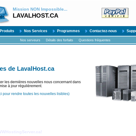
Mission
NON
Impossible...
LAVALHOST.CA
Produits
Nos Services
Programmes
Contactez-nous
Supp
Nos serveurs
Détails des forfaits
Questions fréquentes
es de LavalHost.ca
ter les dernières nouvelles nous concernant dans
mise à jour régulièrement.
ci pour rendre toutes les nouvelles lisibles)
WHostingServer.ca!