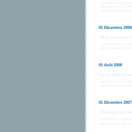
LavalHost.ca a com
de meilleurs TOP-P
plans vous offre pl
01 Décembre 2008
Mise à jour de 
LavalHost.ca a comp
avez maintenant Ce
01 Août 2008
Le double d'es
LavalHost.ca a doub
qu'auparavant et cel
01 Décembre 2007
Hébergement Gr
LavalHost.ca a mis 
pouvez consulter les 