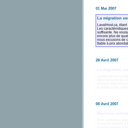
01 Mai 2007
La migration ver
LavalHost.ca, étant
Les caractéristiques
suffisante. Ne voul
encore plus de qual
nous excusons de c
fiable à prix aborda
28 Avril 2007
La migration ve
LavalHost.ca est déj
dans les jours qui v
serveur, nous tenon
le temps à nos clien
08 Avril 2007
Nouveau serveu
Pour améliorer, enc
nouveau serveur à M
supplémentaire à la