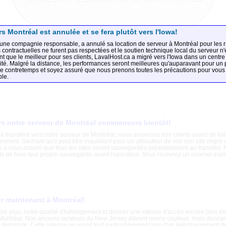
s Montréal est annulée et se fera plutôt vers l'Iowa!
 une compagnie responsable, a annulé sa location de serveur à Montréal pour les r
 contractuelles ne furent pas respectées et le soutien technique local du serveur n'é
ant que le meilleur pour ses clients, LavalHost.ca a migré vers l'Iowa dans un cent
ité. Malgré la distance, les performances seront meilleures qu'auparavant pour un p
e contretemps et soyez assuré que nous prenons toutes les précautions pour vous
ble.
rs notre serveur de Montréal commencera bientôt!
à transféré vers notre serveur de Montréal, nous aviserons nos clients avant de fair
iennent. Sachant qu'il peut être inquiétant pour un utilisateur de voir son site migré 
s à vous assuré que tous les sites seront sauvegardés préalablement au transfert
ts de faire leur propre sauvegarde avant l'opération. Vous recevrez un courriel explic
r maintenant à Montréal!
ore plus, notre qualité d'hébergement et donner une vitesse d'accès encore plus 
ontréal. Nos anciens serveurs du New Jersey étaient moins couteux, mais donnai
 demande. Cette latence se voyait tout particulièrement lors d'un téléchargement d