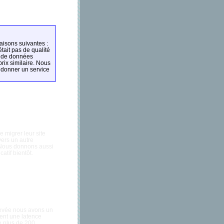
aisons suivantes :
tait pas de qualité
re de données
rix similaire. Nous
 donner un service
e migrer leur site
vers un autre
. Nous donnons aussi
atif bientôt.
élevée nous avons un
ent une latence
e plus de 200