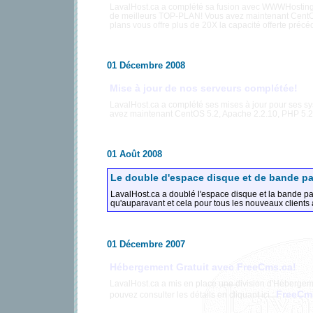
LavalHost.ca a complété sa fusion avec WWWHosting
de meilleurs TOP-PLAN! Vous avez maintenant CentO
plans vous offre plus de 20X la capacité offerte pré
01 Décembre 2008
Mise à jour de nos serveurs complétée!
LavalHost.ca a complété ses mises à jour pour ses s
avez maintenant CentOS 5.2, Apache 2.2.10, PHP 5.2
01 Août 2008
Le double d'espace disque et de bande p
LavalHost.ca a doublé l'espace disque et la bande p
qu'auparavant et cela pour tous les nouveaux clients a
01 Décembre 2007
Hébergement Gratuit avec FreeCms.ca!
LavalHost.ca a mis en place une division d'Hébergeme
FreeCm
pouvez consulter les détails en cliquant ici :