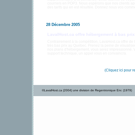
courriels en POP3. Nous espérons que nos clients app
des tarifs qui en est résultée. Donnez nous vos comm
28 Décembre 2005
LavalHost.ca offre hébergement à bas prix
Contrairement à la compétition, LavaHost.ca offre de
très bas prix au Québec. Prenez la peine de visualiser
nos plans d'hébergement, vous serez impressionné. Vo
support technique, un appel vous en convaincra.
(Cliquez ici pour r
©LavalHost.ca (2004) une division de Regentronique Enr. (1979)