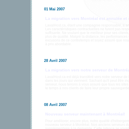
01 Mai 2007
La migration vers Montréal est annulée et s
LavalHost.ca, étant une compagnie responsable, a ann
Les caractéristiques contractuelles ne furent pas respe
suffisante. Ne voulant que le meilleur pour ses clien
plus de qualité. Malgré la distance, les performances
excusons de ce contretemps et soyez assuré que nous
à prix abordable.
28 Avril 2007
La migration vers notre serveur de Montr
LavalHost.ca est déjà transféré vers notre serveur de 
dans les jours qui viennent. Sachant qu'il peut être in
serveur, nous tenons à vous assuré que tous les site
le temps à nos clients de faire leur propre sauvegarde 
08 Avril 2007
Nouveau serveur maintenant à Montréal!
Pour améliorer, encore plus, notre qualité d'héberge
nouveau serveur à Montréal. Nos anciens serveurs d
supplémentaire à la demande. Cette latence se voyait