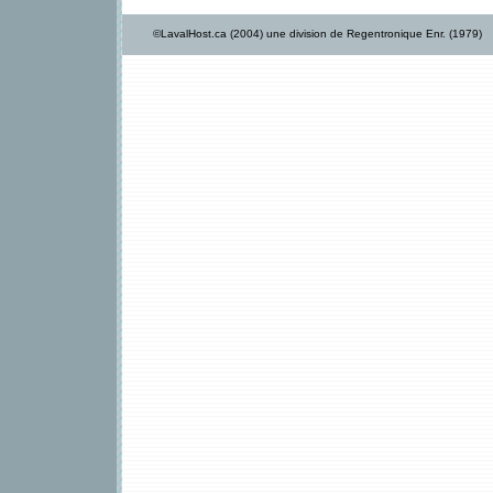
©LavalHost.ca (2004) une division de Regentronique Enr. (1979)