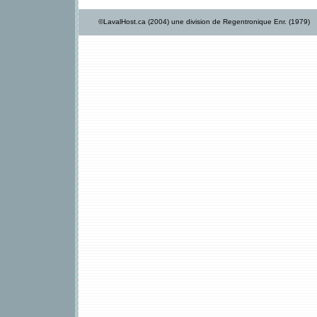
©LavalHost.ca (2004) une division de Regentronique Enr. (1979)