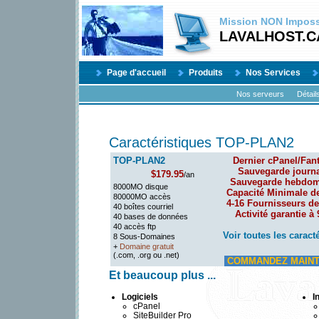
Mission
NON
Impossi
LAVALHOST.C
Page d'accueil
Produits
Nos Services
Nos serveurs
Détail
Caractéristiques TOP-PLAN2
TOP-PLAN2
Dernier cPanel/Fant
Sauvegarde journa
$179.95
/an
Sauvegarde hebdom
8000MO disque
Capacité Minimale d
80000MO accès
4-16 Fournisseurs de
40 boîtes courriel
Activité garantie à
40 bases de données
40 accès ftp
Voir toutes les caract
8 Sous-Domaines
+
Domaine gratuit
(.com, .org ou .net)
COMMANDEZ MAINT
Et beaucoup plus ...
Logiciels
I
cPanel
SiteBuilder Pro