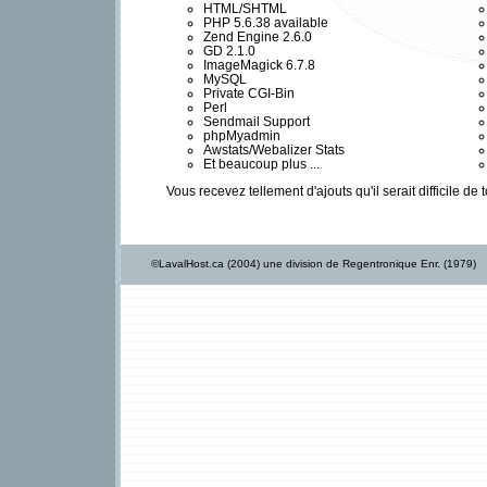
HTML/SHTML
PHP 5.6.38 available
Zend Engine 2.6.0
GD 2.1.0
ImageMagick 6.7.8
MySQL
Private CGI-Bin
Perl
Sendmail Support
phpMyadmin
Awstats/Webalizer Stats
Et beaucoup plus ...
Vous recevez tellement d'ajouts qu'il serait difficile d
©LavalHost.ca (2004) une division de Regentronique Enr. (1979)