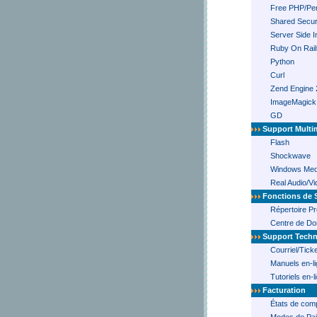
Free PHP/Perl
Shared Secur
Server Side I
Ruby On Rail
Python
Curl
Zend Engine 
ImageMagick
GD
Support Multi
Flash
Shockwave
Windows Med
Real Audio/V
Fonctions de 
Répertoire P
Centre de Do
Support Tech
Courriel/Tick
Manuels en-l
Tutoriels en-l
Facturation
États de comp