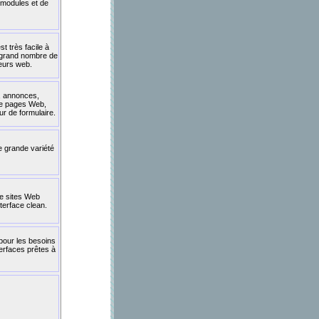
 modules et de
t très facile à
n grand nombre de
peurs web.
, annonces,
de pages Web,
ur de formulaire.
ne grande variété
e sites Web
terface clean.
our les besoins
nterfaces prêtes à