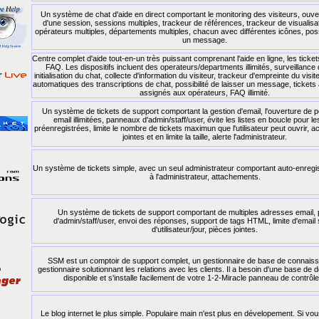
Un système de chat d'aide en direct comportant le monitoring des visiteurs, ouve
d'une session, sessions multiples, trackeur de références, trackeur de visualisa
opérateurs multiples, départements multiples, chacun avec différentes icônes, possi
un message.
Centre complet d'aide tout-en-un très puissant comprenant l'aide en ligne, les ticket
FAQ. Les dispositifs incluent des operateurs/departments illimités, surveillance 
initialisation du chat, collecte d'information du visiteur, trackeur d'empreinte du vis
automatiques des transcriptions de chat, possibilité de laisser un message, ticket
assignés aux opérateurs, FAQ illimité.
Un système de tickets de support comportant la gestion d'email, l'ouverture de 
email illimitées, panneaux d'admin/staff/user, évite les listes en boucle pour 
préenregistrées, limite le nombre de tickets maximun que l'utilisateur peut ouvrir, a
jointes et en limite la taille, alerte l'administrateur.
Un système de tickets simple, avec un seul administrateur comportant auto-enregis
à l'administrateur, attachements.
Un système de tickets de support comportant de multiples adresses email
d'admin/staff/user, envoi des réponses, support de tags HTML, limite d'email 
d'utilisateur/jour, pièces jointes.
SSM est un comptoir de support complet, un gestionnaire de base de connaiss
gestionnaire solutionnant les relations avec les clients. Il a besoin d'une base 
disponible et s'installe facilement de votre 1-2-Miracle panneau de contrôl
Le blog internet le plus simple. Populaire main n'est plus en dévelopement. Si vou