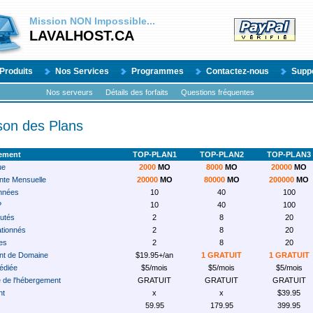
Mission
NON
Impossible...
LAVALHOST.CA
Produits
Nos Services
Programmes
Contactez-nous
Supp
Nos serveurs
Détails des forfaits
Questions fréquentes
on des Plans
gement
TOP-PLAN1
TOP-PLAN2
TOP-PLAN3
ue
2000
MO
8000
MO
20000
MO
te Mensuelle
20000
MO
80000
MO
200000
MO
nnées
10
40
100
P
10
40
100
utés
2
8
20
tionnés
2
8
20
es
2
8
20
nt de Domaine
$19.95+/an
1 GRATUIT
1 GRATUIT
édiée
$5/mois
$5/mois
$5/mois
e de l'hébergement
GRATUIT
GRATUIT
GRATUIT
nt
x
x
$39.95
59.95
179.95
399.95