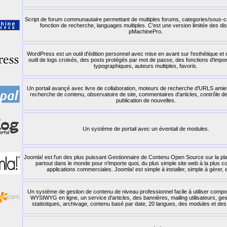
Script de forum communautaire permettant de multiples forums, categories/sous-ca
fonction de recherche, languages multiples. C'est une version limitée des dis
pMachinePro.
WordPress est un outil d'édition personnel avec mise en avant sur l'esthétique et
outil de logs croisés, des posts protégés par mot de passe, des fonctions d'impor
typographiques, auteurs multiples, favoris.
Un portail avançé avec livre de collaboration, moteurs de recherche d'URLS amies
recherche de contenu, observatoire de site, commentaires d'articles, contrôle de
publication de nouvelles.
Un système de portail avec un éventail de modules.
Joomla! est l'un des plus puissant Gestionnaire de Contenu Open Source sur la planèt
partout dans le monde pour n'importe quoi, du plus simple site web à la plus 
applications commerciales. Joomla! est simple à installer, simple à gérer, et
Un système de gestion de contenu de niveau professionnel facile à utiliser compo
WYSIWYG en ligne, un service d'articles, des bannières, mailing utilisateurs, ges
statistiques, archivage, contenu basé par date, 20 langues, des modules et de