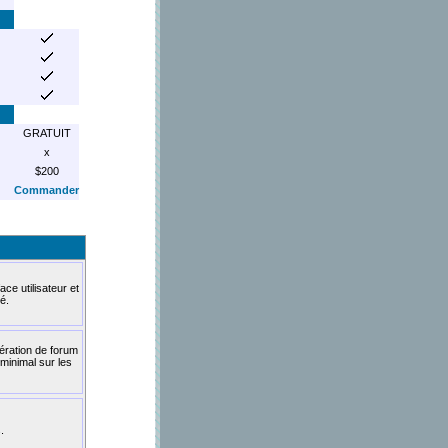
GRATUIT
x
$200
Commander
ce utilisateur et
é.
ération de forum
minimal sur les
.