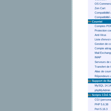
OS Commer
Zen Cart
Compatibilité
Compatibilité
Courriel
Comptes PO
Protection con
Anti-Virus
Liste d'envoi 
Gestion de co
Compte attra
Mail Exchang
IMAP
Serveurs de 
Transfert de 
Alias de courr
Répondeurs a
Support de B
MySQL 14.14
phpMyAdmin 
Scripts Côté-S
CGI (personal
PHP 5.6.38
Perl 5.16.3