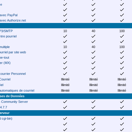
ce
 avec PayPal
 avec Authorize.net
P3/SMTP
10
40
100
tre pourriel
multiple
10
40
100
urriel par site web
pe-tout
er (MX)
courrier Personnel
Courriel
Illimité
Illimité
Illimité
iel
Illimité
Illimité
Illimité
utomatiques de courriel
Illimité
Illimité
Illimité
ases de Données
 Community Server
4.7.7
erveur
 cgi-bin)