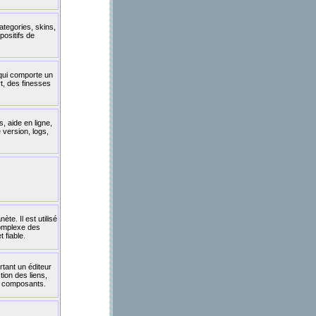
tegories, skins,
positifs de
 qui comporte un
t, des finesses
, aide en ligne,
 version, logs,
e. Il est utilisé
complexe des
 fiable.
rtant un éditeur
tion des liens,
s composants.