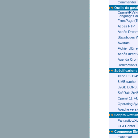
Commander
Outils de gest
Cpanel/RVsk
Languages du
FrontPage (T
Accès FTP
Accès Drea
Statistiques 
Awstats
Fichier d'Err
Accès direct 
Agenda Cron
Redirection/
Spécifications
Xeon E3-1245
8 MB cache
32GB DDR3 
SoftRaid 2x
Cpanel 11.74
Operating Sy
Apache versi
Scripts Gratui
Fantastico/Xc
CGI-Center
Commerce Éle
CubeCart