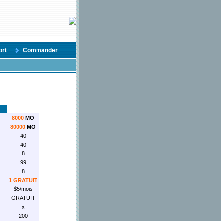
ort
Commander
8000
MO
80000
MO
40
40
8
99
8
1 GRATUIT
$5/mois
GRATUIT
x
200