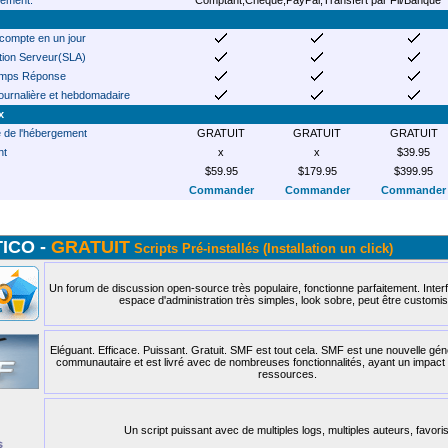
ement:
Comptant,Chèque,PayPal,Transfert par Fil/Banque
 compte en un jour
ion Serveur(SLA)
emps Réponse
ournalière et hebdomadaire
x
e de l'hébergement
GRATUIT
GRATUIT
GRATUIT
nt
x
x
$39.95
$59.95
$179.95
$399.95
Commander
Commander
Commander
ICO -
GRATUIT
Scripts Pré-installés (Installation un click)
Un forum de discussion open-source très populaire, fonctionne parfaitement. Interfa
espace d'administration très simples, look sobre, peut être customis
Eléguant. Efficace. Puissant. Gratuit. SMF est tout cela. SMF est une nouvelle gén
communautaire et est livré avec de nombreuses fonctionnalités, ayant un impact 
ressources.
Un script puissant avec de multiples logs, multiples auteurs, favoris