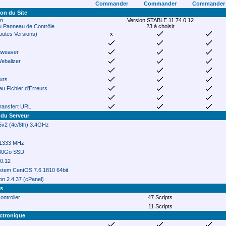
Commander
Commander
Commander
ion du Site
in
Version STABLE 11.74.0.12
 Panneau de Contrôle
23 à choisir
outes Versions)
x
mweaver
Webalizer
eurs
au Fichier d'Erreurs
Transfert URL
 du Serveur
v2 (4c/8th) 3.4GHz
1333 MHz
480Go SSD
.0.12
stem CentOS 7.6.1810 64bit
on 2.4.37 (cPanel)
ts
ontroller
47 Scripts
11 Scripts
ctronique