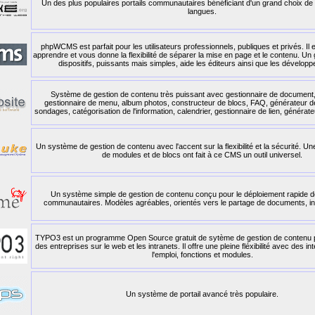
Un des plus populaires portails communautaires bénéficiant d'un grand choix de
langues.
phpWCMS est parfait pour les utilisateurs professionnels, publiques et privés. Il es
apprendre et vous donne la flexibilité de séparer la mise en page et le contenu. U
dispositifs, puissants mais simples, aide les éditeurs ainsi que les dévelop
Système de gestion de contenu très puissant avec gestionnaire de document
gestionnaire de menu, album photos, constructeur de blocs, FAQ, générateur 
sondages, catégorisation de l'information, calendrier, gestionnaire de lien, générate
Un système de gestion de contenu avec l'accent sur la flexibilité et la sécurité. U
de modules et de blocs ont fait à ce CMS un outil universel.
Un système simple de gestion de contenu conçu pour le déploiement rapide d
communautaires. Modèles agréables, orientés vers le partage de documents, in
TYPO3 est un programme Open Source gratuit de sytème de gestion de contenu p
des entreprises sur le web et les intranets. Il offre une pleine fléxibilité avec des i
l'emploi, fonctions et modules.
Un système de portail avancé très populaire.