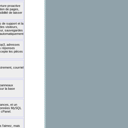
rture proactive
tion de pages,
bilité de laisser
s de support et la
des visiteurs,
iteur, sauvegardes
s automatiquement
pop3, adresses
les réponses
ccepte les pièces
trement, courriel
, panneaux
sur la base
ances, et un
de données MySQL
e cPanel.
s l'aimez, mais