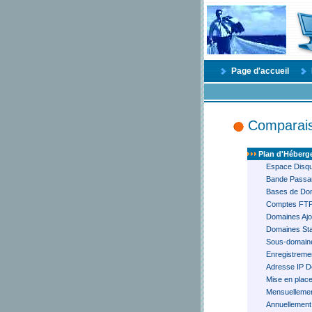
Page d'accueil
Comparais
Plan d'Héber
Espace Disq
Bande Passan
Bases de Do
Comptes FT
Domaines Ajo
Domaines Sta
Sous-domain
Enregistreme
Adresse IP D
Mise en plac
Mensuelleme
Annuellement