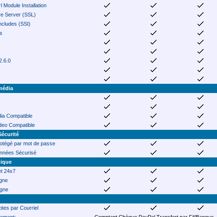
 Module Installation
e Server (SSL)
ncludes (SSI)
s
2.6.0
média
ia Compatible
ideo Compatible
Sécurité
rotégé par mot de passe
nnées Sécurisé
nique
et 24x7
igne
igne
tes par Courriel