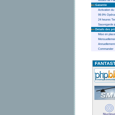
Modes de Pai
Garantie
Activation du
99.9% Opérat
24 heures T
Sauvegarde j
Details des pri
Mise en plac
Mensuelleme
Annuellement
Commander
FANTAST