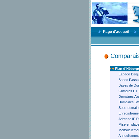
Page d'accueil
Comparais
Plan d'Héber
Espace Disq
Bande Passan
Bases de Do
Comptes FT
Domaines Ajo
Domaines Sta
Sous-domain
Enregistreme
Adresse IP D
Mise en plac
Mensuelleme
Annuellement