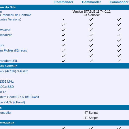
Commander
Commander
Commander
ion du Site
in
Version STABLE 11.74.0.12
 Panneau de Contrôle
23 à choisir
outes Versions)
x
mweaver
Webalizer
eurs
au Fichier d'Erreurs
Transfert URL
 du Serveur
v2 (4c/8th) 3.4GHz
1333 MHz
480Go SSD
.0.12
stem CentOS 7.6.1810 64bit
on 2.4.37 (cPanel)
ts
ontroller
47 Scripts
11 Scripts
ctronique