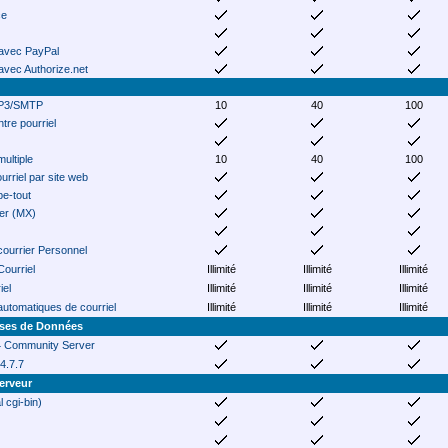
ce
 avec PayPal
 avec Authorize.net
P3/SMTP
10
40
100
tre pourriel
multiple
10
40
100
urriel par site web
pe-tout
er (MX)
courrier Personnel
Courriel
Illimité
Illimité
Illimité
iel
Illimité
Illimité
Illimité
utomatiques de courriel
Illimité
Illimité
Illimité
ases de Données
 Community Server
4.7.7
erveur
 cgi-bin)