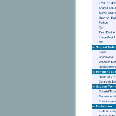
Free PHP/Perl
Shared Secur
Server Side I
Ruby On Rail
Python
Curl
Zend Engine 
ImageMagick
GD
Support Multi
Flash
Shockwave
Windows Med
Real Audio/V
Fonctions de 
Répertoire P
Centre de Do
Support Tech
Courriel/Tick
Manuels en-l
Tutoriels en-l
Facturation
États de comp