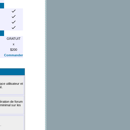
GRATUIT
x
$200
Commander
ce utilisateur et
é.
ération de forum
minimal sur les
.