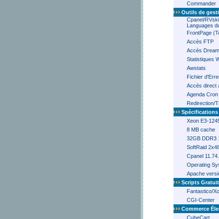
Commander
Outils de gest
Cpanel/RVsk
Languages du
FrontPage (T
Accès FTP
Accès Drea
Statistiques 
Awstats
Fichier d'Err
Accès direct 
Agenda Cron
Redirection/
Spécifications
Xeon E3-1245
8 MB cache
32GB DDR3 
SoftRaid 2x
Cpanel 11.74
Operating Sy
Apache versi
Scripts Gratui
Fantastico/Xc
CGI-Center
Commerce Éle
CubeCart