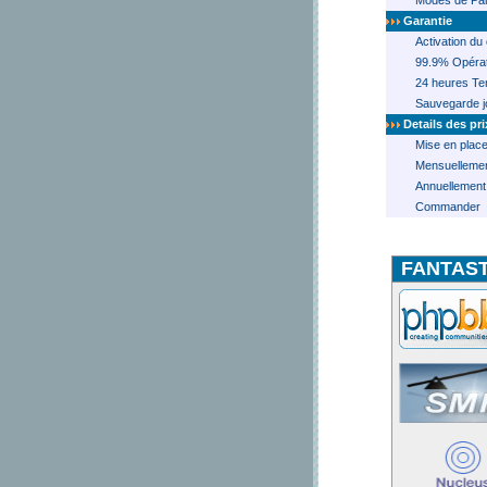
Modes de Pai
Garantie
Activation du
99.9% Opérat
24 heures T
Sauvegarde j
Details des pri
Mise en plac
Mensuelleme
Annuellement
Commander
FANTAST