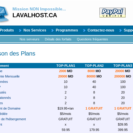
Mission
NON
Impossible...
LAVALHOST.CA
Produits
Nos Services
Programmes
Contactez-nous
Supp
Nos serveurs
Détails des forfaits
Questions fréquentes
on des Plans
gement
TOP-PLAN1
TOP-PLAN2
TOP-PLAN3
ue
2000
MO
8000
MO
20000
MO
te Mensuelle
20000
MO
80000
MO
200000
MO
nnées
10
40
100
P
10
40
100
utés
2
8
20
tionnés
2
8
20
es
2
8
20
nt de Domaine
$19.95+/an
1 GRATUIT
1 GRATUIT
édiée
$5/mois
$5/mois
$5/mois
e de l'hébergement
GRATUIT
GRATUIT
GRATUIT
nt
x
x
$39.95
59.95
179.95
399.95