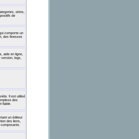
tegories, skins,
positifs de
 qui comporte un
t, des finesses
, aide en ligne,
 version, logs,
e. Il est utilisé
complexe des
 fiable.
rtant un éditeur
tion des liens,
s composants.