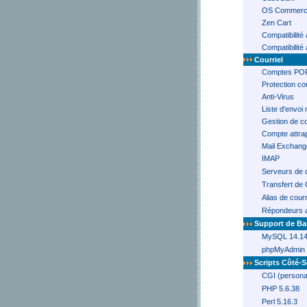
OS Commer
Zen Cart
Compatibilité
Compatibilité
Courriel
Comptes PO
Protection con
Anti-Virus
Liste d'envoi 
Gestion de co
Compte attra
Mail Exchang
IMAP
Serveurs de 
Transfert de 
Alias de courr
Répondeurs a
Support de B
MySQL 14.14
phpMyAdmin 
Scripts Côté-S
CGI (personal
PHP 5.6.38
Perl 5.16.3