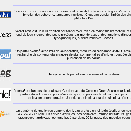
Script de forum communautaire permettant de multiples forums, categories/sous-ca
fonction de recherche, languages multiples. C'est une version limitée des dis
pMachinePro.
WordPress est un outil d'édition personnel avec mise en avant sur l'esthétique et
outil de logs croisés, des posts protégés par mot de passe, des fonctions d'impor
typographiques, auteurs multiples, favoris.
Un portail avançé avec livre de collaboration, moteurs de recherche d'URLS amies
recherche de contenu, observatoire de site, commentaires d'articles, contrôle de
publication de nouvelles.
Un système de portail avec un éventail de modules.
Joomla! est l'un des plus puissant Gestionnaire de Contenu Open Source sur la planèt
partout dans le monde pour n'importe quoi, du plus simple site web à la plus 
applications commerciales. Joomla! est simple à installer, simple à gérer, et
Un système de gestion de contenu de niveau professionnel facile à utiliser compo
WYSIWYG en ligne, un service d'articles, des bannières, mailing utilisateurs, ges
statistiques, archivage, contenu basé par date, 20 langues, des modules et de