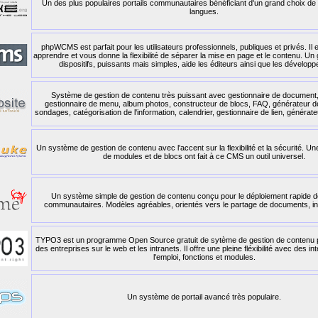
Un des plus populaires portails communautaires bénéficiant d'un grand choix de
langues.
phpWCMS est parfait pour les utilisateurs professionnels, publiques et privés. Il es
apprendre et vous donne la flexibilité de séparer la mise en page et le contenu. U
dispositifs, puissants mais simples, aide les éditeurs ainsi que les dévelop
Système de gestion de contenu très puissant avec gestionnaire de document
gestionnaire de menu, album photos, constructeur de blocs, FAQ, générateur 
sondages, catégorisation de l'information, calendrier, gestionnaire de lien, générate
Un système de gestion de contenu avec l'accent sur la flexibilité et la sécurité. U
de modules et de blocs ont fait à ce CMS un outil universel.
Un système simple de gestion de contenu conçu pour le déploiement rapide d
communautaires. Modèles agréables, orientés vers le partage de documents, in
TYPO3 est un programme Open Source gratuit de sytème de gestion de contenu p
des entreprises sur le web et les intranets. Il offre une pleine fléxibilité avec des i
l'emploi, fonctions et modules.
Un système de portail avancé très populaire.