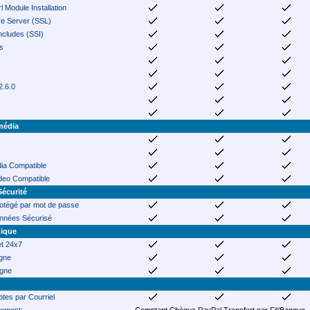
 Module Installation
e Server (SSL)
ncludes (SSI)
s
2.6.0
média
ia Compatible
ideo Compatible
Sécurité
rotégé par mot de passe
nnées Sécurisé
nique
et 24x7
igne
igne
tes par Courriel