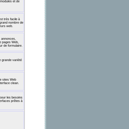
 modules et de
t très facile à
n grand nombre de
peurs web.
, annonces,
de pages Web,
ur de formulaire.
ne grande variété
e sites Web
terface clean.
our les besoins
nterfaces prêtes à