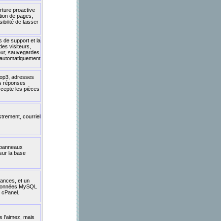
rture proactive
tion de pages,
bilité de laisser
s de support et la
des visiteurs,
iteur, sauvegardes
s automatiquement
pop3, adresses
les réponses
ccepte les pièces
trement, courriel
, panneaux
sur la base
ances, et un
de données MySQL
e cPanel.
s l'aimez, mais