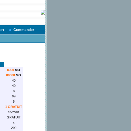
ort
Commander
8000
MO
80000
MO
40
40
8
99
8
1 GRATUIT
$5/mois
GRATUIT
x
200