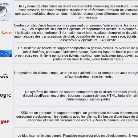
Un système de chat d'aide en direct comportant le monitoring des visiteurs, ouve
d'une session, sessions multiples, trackeur de références, trackeur de visualisa
opérateurs multiples, départements multiples, chacun avec différentes icônes, possi
un message.
Centre complet d'aide tout-en-un très puissant comprenant l'aide en ligne, les ticket
FAQ. Les dispositifs incluent des operateurs/departments illimités, surveillance 
initialisation du chat, collecte d'information du visiteur, trackeur d'empreinte du vis
automatiques des transcriptions de chat, possibilité de laisser un message, ticket
assignés aux opérateurs, FAQ illimité.
Un système de tickets de support comportant la gestion d'email, l'ouverture de 
email illimitées, panneaux d'admin/staff/user, évite les listes en boucle pour 
préenregistrées, limite le nombre de tickets maximun que l'utilisateur peut ouvrir, a
jointes et en limite la taille, alerte l'administrateur.
Un système de tickets simple, avec un seul administrateur comportant auto-enregis
à l'administrateur, attachements.
Un système de tickets de support comportant de multiples adresses email
d'admin/staff/user, envoi des réponses, support de tags HTML, limite d'email 
d'utilisateur/jour, pièces jointes.
SSM est un comptoir de support complet, un gestionnaire de base de connaiss
gestionnaire solutionnant les relations avec les clients. Il a besoin d'une base 
disponible et s'installe facilement de votre 1-2-Miracle panneau de contrôl
Le blog internet le plus simple. Populaire main n'est plus en dévelopement. Si vou