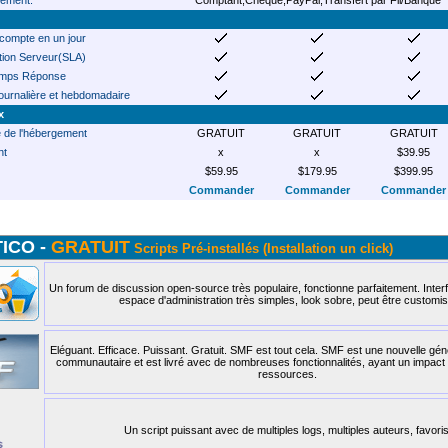
ement:
Comptant,Chèque,PayPal,Transfert par Fil/Banque
 compte en un jour
ion Serveur(SLA)
emps Réponse
ournalière et hebdomadaire
x
e de l'hébergement
GRATUIT
GRATUIT
GRATUIT
nt
x
x
$39.95
$59.95
$179.95
$399.95
Commander
Commander
Commander
ICO -
GRATUIT
Scripts Pré-installés (Installation un click)
Un forum de discussion open-source très populaire, fonctionne parfaitement. Interfa
espace d'administration très simples, look sobre, peut être customis
Eléguant. Efficace. Puissant. Gratuit. SMF est tout cela. SMF est une nouvelle gén
communautaire et est livré avec de nombreuses fonctionnalités, ayant un impact 
ressources.
Un script puissant avec de multiples logs, multiples auteurs, favoris