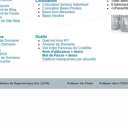
Courriel
Colocation
Trafic Me
Colocation Serveur Individuel
5 Adresses
ntanée
Colocation Baies Privées
+cPanel/W
nt de Blog
Baies Non-Mesurées
nt de Forum
Baies Neutres
to
 de Site Web
ne
Outils
 de Domaine
Quel est mon IP?
de Domaine
Analyse de Domaine
Voir notre Panneau de Contrôle
s
Nom d'utilisateur = demo
 DNS
Mot de Passe = demo
n de Domaine
(Options manquantes par sécurité)
curisé
ivision de Regentronique Enr. (1979)
Politique Vie Privée
Politique client (TDS