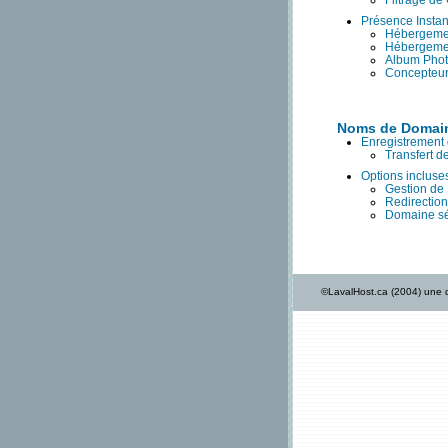
Filtrage de 
Présence Insta
Hébergeme
Hébergeme
Album Pho
Concepteur
Noms de Domai
Enregistrement
Transfert 
Options incluse
Gestion de
Redirectio
Domaine sé
©LavalHost.ca (2004) une d