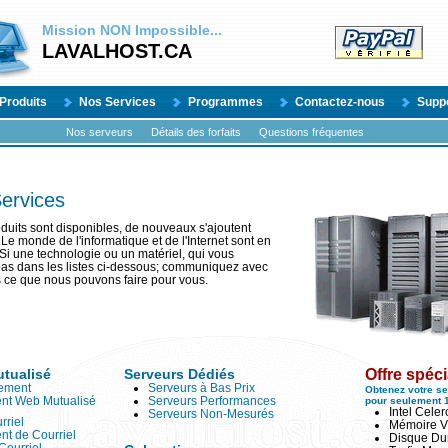
Mission
NON
Impossible...
LAVALHOST.CA
Produits
Nos Services
Programmes
Contactez-nous
Supp
Nos serveurs
Détails des forfaits
Questions fréquentes
Services
duits sont disponibles, de nouveaux s'ajoutent
Le monde de l'informatique et de l'Internet sont en
 Si une technologie ou un matériel, qui vous
 pas dans les listes ci-dessous; communiquez avec
 ce que nous pouvons faire pour vous.
tualisé
Serveurs Dédiés
Offre spéci
ement
Serveurs à Bas Prix
Obtenez votre se
nt Web Mutualisé
Serveurs Performances
pour seulement 
Intel Cele
Serveurs Non-Mesurés
rriel
Mémoire V
t de Courriel
Disque Du