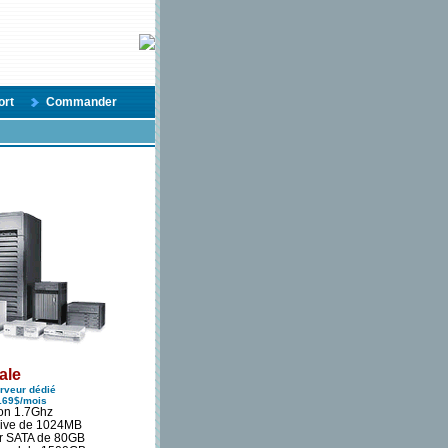
ort
Commander
ale
rveur dédié
169$/mois
ron 1.7Ghz
ive de 1024MB
r SATA de 80GB