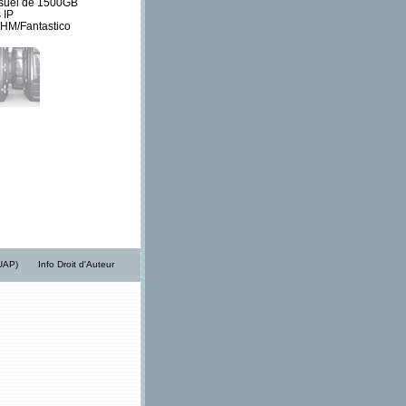
nsuel de 1500GB
 IP
HM/Fantastico
/UAP)
Info Droit d'Auteur