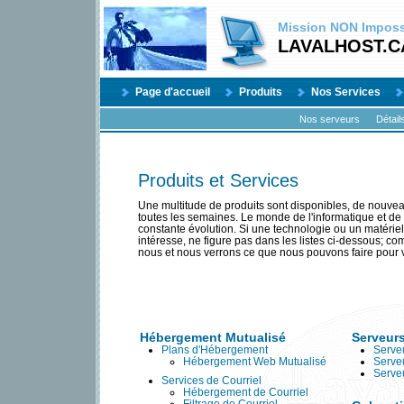
Mission
NON
Impossi
LAVALHOST.C
Page d'accueil
Produits
Nos Services
Nos serveurs
Détail
Produits et Services
Une multitude de produits sont disponibles, de nouvea
toutes les semaines. Le monde de l'informatique et de l
constante évolution. Si une technologie ou un matériel
intéresse, ne figure pas dans les listes ci-dessous; 
nous et nous verrons ce que nous pouvons faire pour 
Hébergement Mutualisé
Serveur
Plans d'Hébergement
Serveu
Hébergement Web Mutualisé
Serve
Serve
Services de Courriel
Hébergement de Courriel