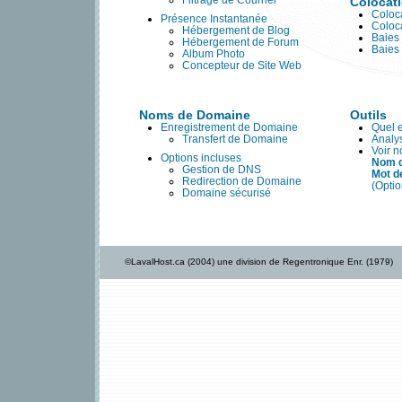
Filtrage de Courriel
Colocat
Coloca
Présence Instantanée
Coloc
Hébergement de Blog
Baies
Hébergement de Forum
Baies
Album Photo
Concepteur de Site Web
Noms de Domaine
Outils
Enregistrement de Domaine
Quel 
Transfert de Domaine
Analy
Voir 
Options incluses
Nom d
Gestion de DNS
Mot d
Redirection de Domaine
(Opti
Domaine sécurisé
©LavalHost.ca (2004) une division de Regentronique Enr. (1979)