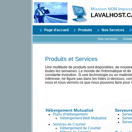
Mission
NON
Impossi
LAVALHOST.C
Page d'accueil
Produits
Nos Services
Nos serveurs
Détail
Produits et Services
Une multitude de produits sont disponibles, de nouvea
toutes les semaines. Le monde de l'informatique et de l
constante évolution. Si une technologie ou un matériel
intéresse, ne figure pas dans les listes ci-dessous; 
nous et nous verrons ce que nous pouvons faire pour 
Hébergement Mutualisé
Serveur
Plans d'Hébergement
Serveu
Hébergement Web Mutualisé
Serve
Serve
Services de Courriel
Hébergement de Courriel