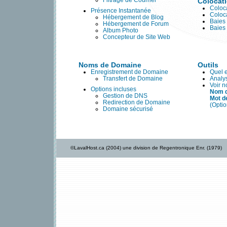
Filtrage de Courriel
Colocat
Coloca
Présence Instantanée
Coloc
Hébergement de Blog
Baies
Hébergement de Forum
Baies
Album Photo
Concepteur de Site Web
Noms de Domaine
Outils
Enregistrement de Domaine
Quel 
Transfert de Domaine
Analy
Voir 
Options incluses
Nom d
Gestion de DNS
Mot d
Redirection de Domaine
(Opti
Domaine sécurisé
©LavalHost.ca (2004) une division de Regentronique Enr. (1979)