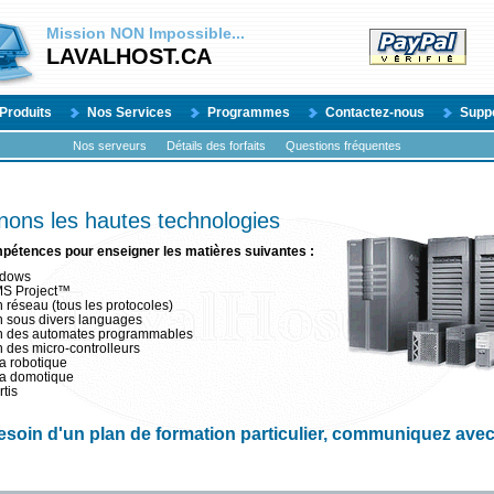
Mission
NON
Impossible...
LAVALHOST.CA
Produits
Nos Services
Programmes
Contactez-nous
Supp
Nos serveurs
Détails des forfaits
Questions fréquentes
ons les hautes technologies
pétences pour enseigner les matières suivantes :
indows
 MS Project™
réseau (tous les protocoles)
 sous divers languages
n des automates programmables
des micro-controlleurs
la robotique
 la domotique
tis
esoin d'un plan de formation particulier, communiquez ave