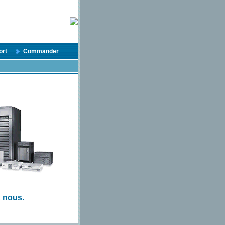
ort
Commander
c nous.