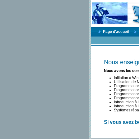
Page d'accueil
Nous enseign
Nous avons les com
Initiation à W
Utilisation de
Programmation 
Programmation
Programmatio
Programmation 
Introduction à 
Introduction à
Systèmes répar
Si vous avez b