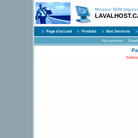
Mission
NON
Impossi
LAVALHOST.C
Page d'accueil
Produits
Nos Services
Nos serveurs
Détail
Pa
Reféren